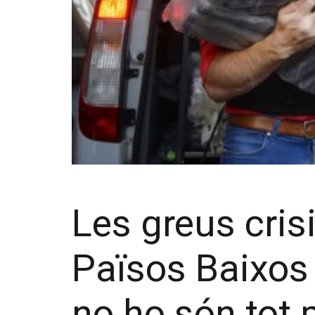
Les greus cris
Països Baixos
no ho són tot p