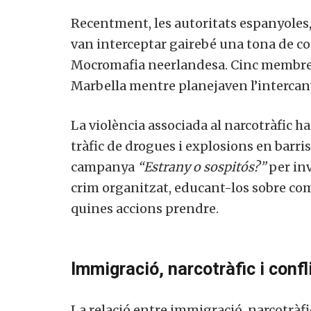
Recentment, les autoritats espanyoles
van interceptar gairebé una tona de coc
Mocromafia neerlandesa. Cinc membres 
Marbella mentre planejaven l’intercanv
La violència associada al narcotràfic h
tràfic de drogues i explosions en barris
campanya
“Estrany o sospitós?”
per inv
crim organitzat, educant-los sobre com 
quines accions prendre.
Immigració, narcotràfic i conf
La relació entre immigració, narcotràfic