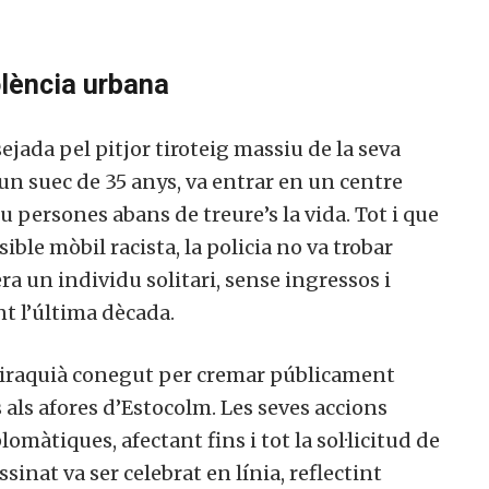
iolència urbana
sejada pel pitjor tiroteig massiu de la seva
n suec de 35 anys, va entrar en un centre
u persones abans de treure’s la vida. Tot i que
ble mòbil racista, la policia no va trobar
a un individu solitari, sense ingressos i
nt l’última dècada.
 iraquià conegut per cremar públicament
ts als afores d’Estocolm. Les seves accions
omàtiques, afectant fins i tot la sol·licitud de
sinat va ser celebrat en línia, reflectint