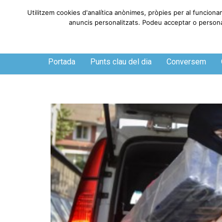
Utilitzem cookies d'analítica anònimes, pròpies per al funciona
anuncis personalitzats. Podeu acceptar o personali
Dijous, 6 de agosto de 2026
Portada
Punts clau del dia
Conversem