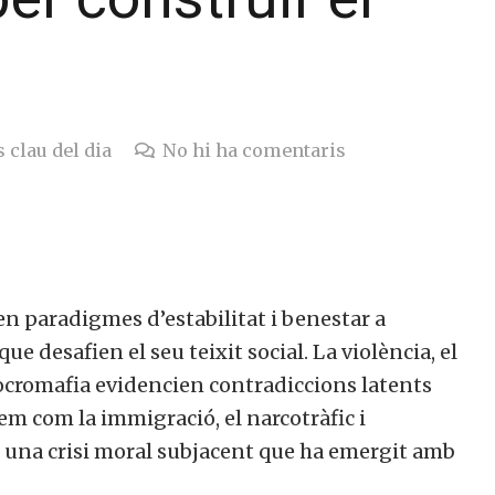
 clau del dia
No hi ha comentaris
ren paradigmes d’estabilitat i benestar a
ue desafien el seu teixit social. La violència, el
Mocromafia evidencien contradiccions latents
em com la immigració, el narcotràfic i
nt una crisi moral subjacent que ha emergit amb