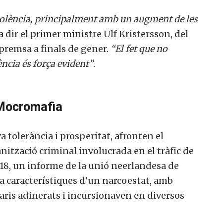
olència, principalment amb un augment de les
va dir el primer ministre Ulf Kristersson, del
premsa a finals de gener.
“El fet que no
ència és força evident”
.
 Mocromafia
a tolerància i prosperitat, afronten el
ització criminal involucrada en el tràfic de
2018, un informe de la unió neerlandesa de
va característiques d’un narcoestat, amb
ris adinerats i incursionaven en diversos