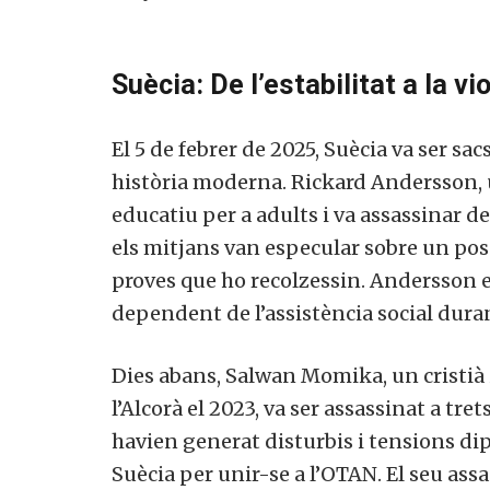
Suècia: De l’estabilitat a la v
El 5 de febrer de 2025, Suècia va ser sac
història moderna. Rickard Andersson, u
educatiu per a adults i va assassinar de
els mitjans van especular sobre un possi
proves que ho recolzessin. Andersson er
dependent de l’assistència social dura
Dies abans, Salwan Momika, un cristià
l’Alcorà el 2023, va ser assassinat a tre
havien generat disturbis i tensions dipl
Suècia per unir-se a l’OTAN. El seu assas