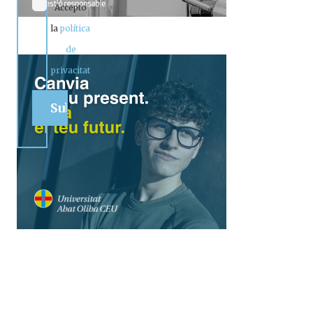
Accepto
la
política
de
privacitat