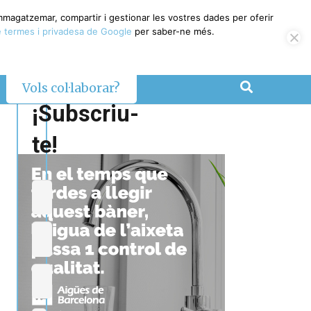
emmagatzemar, compartir i gestionar les vostres dades per oferir
 termes i privadesa de Google
per saber-ne més.
Vols col·laborar?
¡Subscriu-
te!