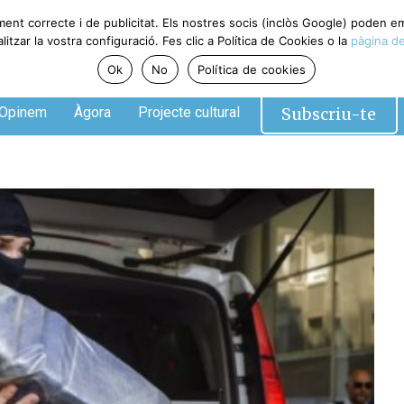
ment correcte i de publicitat. Els nostres socis (inclòs Google) poden 
tzar la vostra configuració. Fes clic a Política de Cookies o la
pàgina de
Ok
No
Política de cookies
Subscriu-te
Opinem
Àgora
Projecte cultural