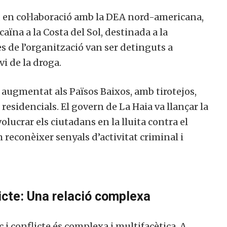
, en col·laboració amb la DEA nord-americana,
aïna a la Costa del Sol, destinada a la
de l’organització van ser detinguts a
i de la droga.
a augmentat als Països Baixos, amb tirotejos,
 residencials. El govern de La Haia va llançar la
olucrar els ciutadans en la lluita contra el
reconèixer senyals d’activitat criminal i
licte: Una relació complexa
 i conflicte és complexa i multifacètica. A