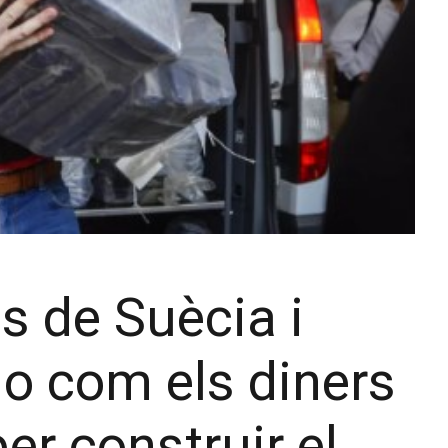
is de Suècia i
 o com els diners
er construir el