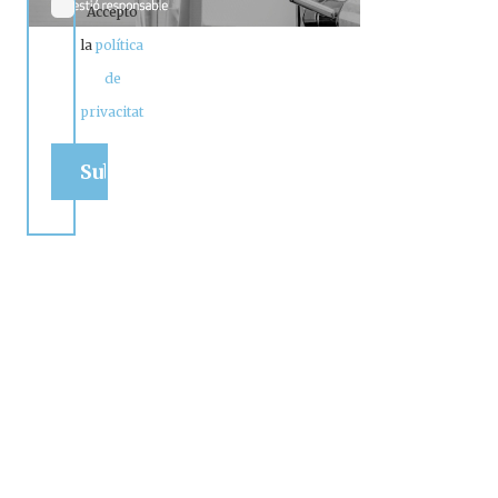
Accepto
la
política
de
privacitat