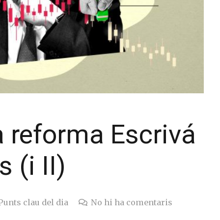
a reforma Escrivá
 (i II)
Punts clau del dia
No hi ha comentaris