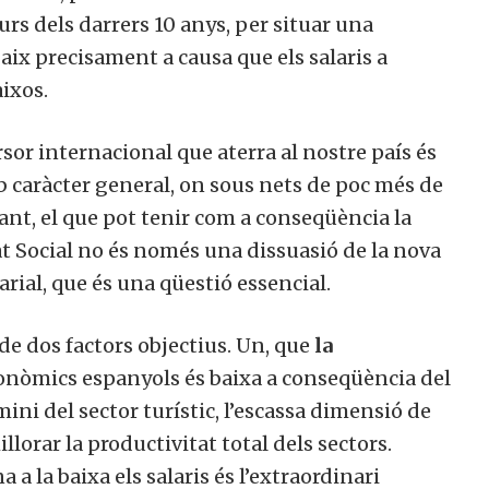
urs dels darrers 10 anys, per situar una
aix precisament a causa que els salaris a
ixos.
rsor internacional que aterra al nostre país és
 caràcter general, on sous nets de poc més de
 tant, el que pot tenir com a conseqüència la
at Social no és només una dissuasió de la nova
arial, que és una qüestió essencial.
 de dos factors objectius. Un, que
la
conòmics espanyols és baixa a conseqüència del
ini del sector turístic, l’escassa dimensió de
llorar la productivitat total dels sectors.
 a la baixa els salaris és l’extraordinari