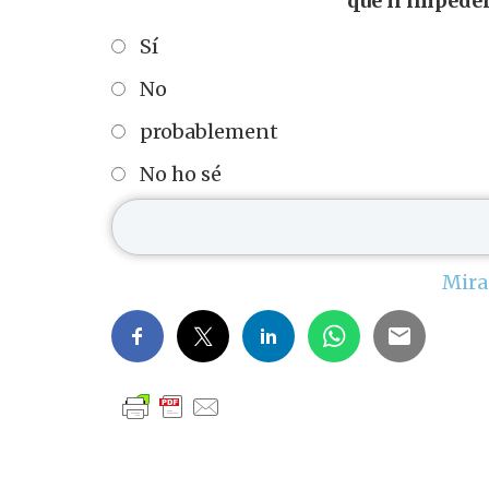
que li impede
Sí
No
probablement
No ho sé
Mira