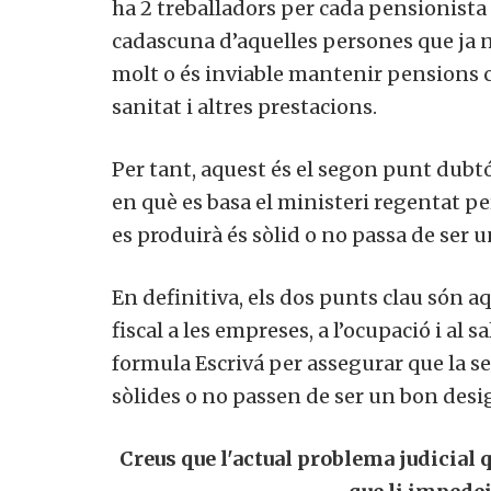
ha 2 treballadors per cada pensionista 
cadascuna d’aquelles persones que ja no
molt o és inviable mantenir pensions co
sanitat i altres prestacions.
Per tant, aquest és el segon punt dubtó
en què es basa el ministeri regentat per
es produirà és sòlid o no passa de ser 
En definitiva, els dos punts clau són a
fiscal a les empreses, a l’ocupació i al sa
formula Escrivá per assegurar que la s
sòlides o no passen de ser un bon desi
Creus que l'actual problema judicial q