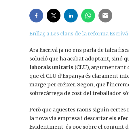
Enllaç a Les claus de la reforma Escrivá
Ara Escrivá ja no ens parla de falca fis
solució que ha acabat adoptant, sinó q
laborals unitaris
(CLU), argumentant d
que el CLU d’Espanya és clarament inferi
marge per créixer. Segon, que l’incre
sobrecàrrega de cost del treballador só
Però que aquestes raons siguin certes no
la nova via empresa i descartar els
efec
Evidentment, és poc sobre el conjunt d