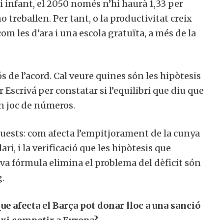
i infant, el 2050 només n’hi haurà 1,33 per
 treballen. Per tant, o la productivitat creix
m les d’ara i una escola gratuïta, a més de la
s de l’acord. Cal veure quines són les hipòtesis
 Escrivá per constatar si l’equilibri que diu que
un joc de números.
quests: com afecta l’empitjorament de la cunya
lari, i la verificació que les hipòtesis que
eva fórmula elimina el problema del dèficit són
g.
ue afecta el Barça pot donar lloc a una sanció