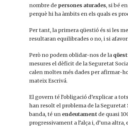
nombre de
persones aturades
, si bé 
perquè hi ha àmbits en els quals es pr
Per tant, la primera qüestió és si les m
resultaran equilibrades o no, i si afavori
Però no podem oblidar-nos de la
qüest
mesures el dèficit de la Seguretat Soci
calen moltes més dades per afirmar-ho i 
mateix Escrivá.
El govern té l’obligació d’explicar a tot
han resolt el problema de la Seguretat 
banda, té un
endeutament
de quasi 10
progressivament a l’alça i, d’una altra, 