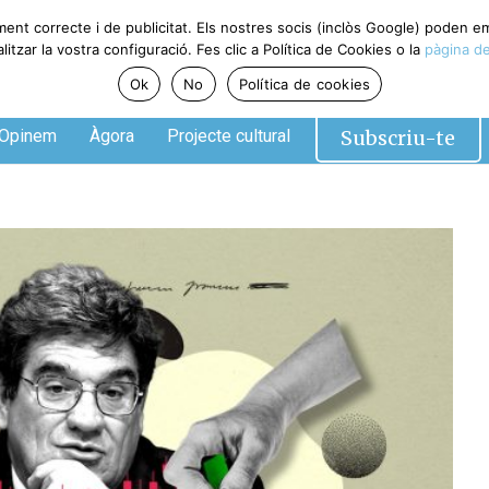
ment correcte i de publicitat. Els nostres socis (inclòs Google) poden 
tzar la vostra configuració. Fes clic a Política de Cookies o la
pàgina de
Ok
No
Política de cookies
Subscriu-te
Opinem
Àgora
Projecte cultural