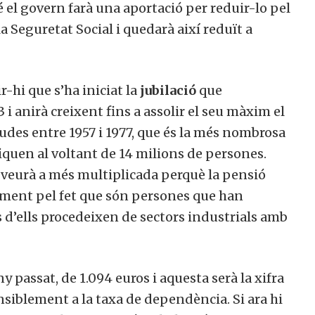
bé el govern farà una aportació per reduir-lo pel
 Seguretat Social i quedarà així reduït a
r-hi que s’ha iniciat la
jubilació
que
i anirà creixent fins a assolir el seu màxim el
udes entre 1957 i 1977, que és la més nombrosa
iquen al voltant de 14 milions de persones.
s veurà a més multiplicada perquè la pensió
ment pel fet que són persones que han
s d’ells procedeixen de sectors industrials amb
y passat, de 1.094 euros i aquesta serà la xifra
nsiblement a la taxa de dependència. Si ara hi