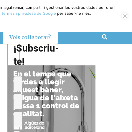
emmagatzemar, compartir i gestionar les vostres dades per oferir
 termes i privadesa de Google
per saber-ne més.
Vols col·laborar?
¡Subscriu-
te!