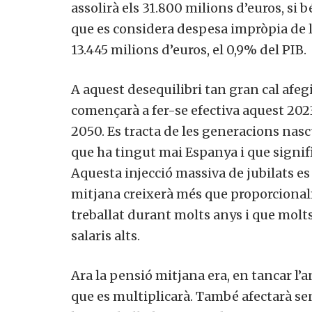
assolirà els 31.800 milions d’euros, si 
que es considera despesa impròpia de la
13.445 milions d’euros, el 0,9% del PIB.
A aquest desequilibri tan gran cal afegi
començarà a fer-se efectiva aquest 2023 
2050. Es tracta de les generacions nasc
que ha tingut mai Espanya i que signif
Aquesta injecció massiva de jubilats e
mitjana creixerà més que proporcional
treballat durant molts anys i que molt
salaris alts.
Ara la pensió mitjana era, en tancar l’an
que es multiplicarà. També afectarà se