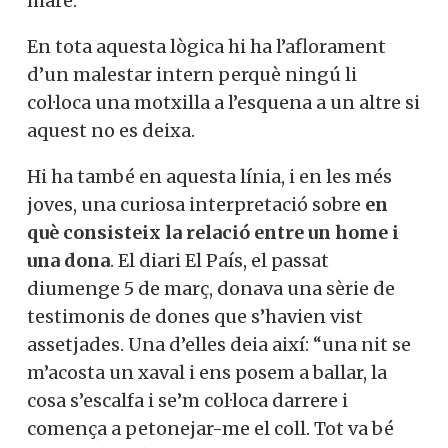
mare.
En tota aquesta lògica hi ha l’aflorament
d’un malestar intern perquè ningú li
col·loca una motxilla a l’esquena a un altre si
aquest no es deixa.
Hi ha també en aquesta línia, i en les més
joves, una curiosa interpretació sobre
en
què consisteix la relació entre un home i
una dona
. El diari El País, el passat
diumenge 5 de març, donava una sèrie de
testimonis de dones que s’havien vist
assetjades. Una d’elles deia així: “una nit se
m’acosta un xaval i ens posem a ballar, la
cosa s’escalfa i se’m col·loca darrere i
comença a petonejar-me el coll. Tot va bé