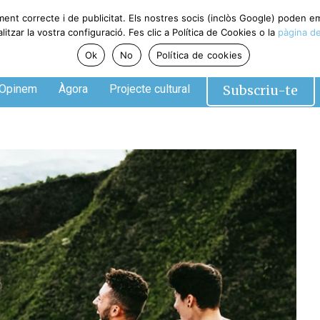
ent correcte i de publicitat. Els nostres socis (inclòs Google) poden em
zar la vostra configuració. Fes clic a Política de Cookies o la
pàgina de 
Ok
No
Política de cookies
Subscriu-te
pinem
Àgora
Projecte cultural