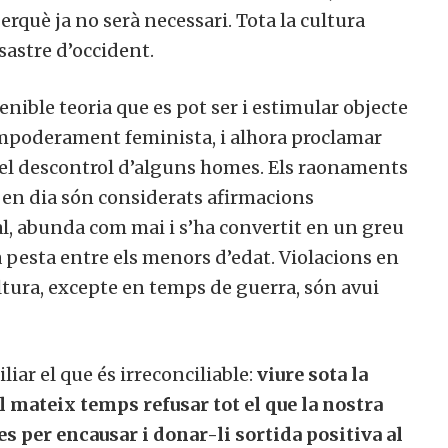
rquè ja no serà necessari. Tota la cultura
membre actiu de la nostra comunitat.
astre d’occident.
ible teoria que es pot ser i estimular objecte
ull col·laborar
No, però vull re
mpoderament feminista, i alhora proclamar
ctivament
butlletí
 el descontrol d’alguns homes. Els raonaments
 en dia són considerats afirmacions
l, abunda com mai i s’ha convertit en un greu
pesta entre els menors d’edat. Violacions en
ltura, excepte en temps de guerra, són avui
iar el que és irreconciliable:
viure sota la
 mateix temps refusar tot el que la nostra
es per encausar i donar-li sortida positiva al