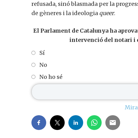
refusada, sinó blasmada per la progressi
de gèneres i la ideologia
queer
.
El Parlament de Catalunya ha aprovat q
intervenció del notari i 
Sí
No
No ho sé
Mira 