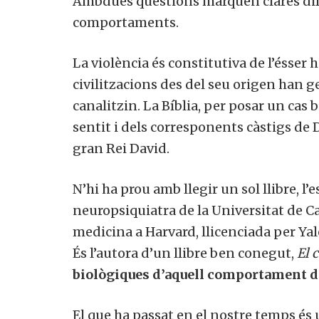
Ambdues qüestions marquen clares difer
comportaments.
La violència és constitutiva de l’ésser h
civilitzacions des del seu origen han gen
canalitzin. La Bíblia, per posar un cas
sentit i dels corresponents càstigs de D
gran Rei David.
N’hi ha prou amb llegir un sol llibre, l’
neuropsiquiatra de la Universitat de Cal
medicina a Harvard, llicenciada per Yal
És l’autora d’un llibre ben conegut,
El c
biològiques d’aquell comportament di
El que ha passat en el nostre temps és 