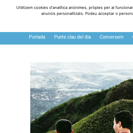
Utilitzem cookies d'analítica anònimes, pròpies per al funcionam
anuncis personalitzats. Podeu acceptar o personalit
Divendres, 7 de agosto de 2026
Portada
Punts clau del dia
Conversem
O