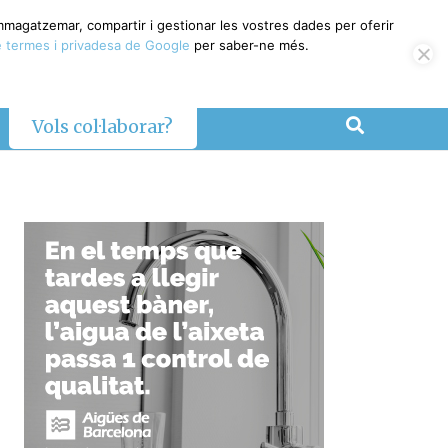
magatzemar, compartir i gestionar les vostres dades per oferir
termes i privadesa de Google
per saber-ne més.
Vols col·laborar?