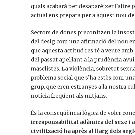
quals acabarà per desaparèixer l’altre pe
actual ens prepara per a aquest nou des
Sectors de dones preconitzen la insosten
Si, v
del desig com una afirmació del nou e
a
que aquesta actitud res té a veure amb
del passat apel·lant a la prudència avui
masclistes. La violència, sobretot sexua
problema social que s’ha estès com una 
grup, que eren estranyes a la nostra cu
notícia freqüent als mitjans.
És la conseqüència lògica de voler concil
irresponsabilitat adàmica del sexe i al
civilització ha après al llarg dels segl