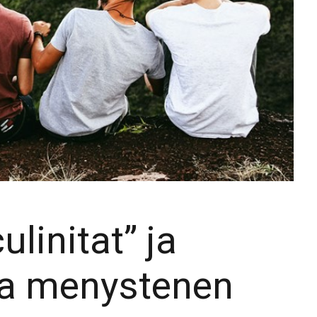
linitat” ja
 la menystenen