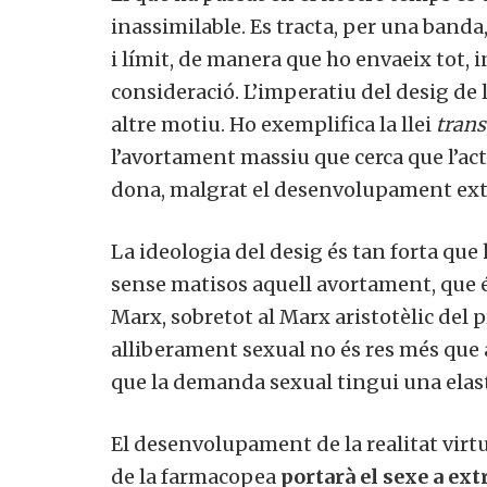
inassimilable. Es tracta, per una banda, 
i límit, de manera que ho envaeix tot, in
consideració. L’imperatiu del desig de la
altre motiu. Ho exemplifica la llei
trans
l’avortament massiu que cerca que l’act
dona, malgrat el desenvolupament extr
La ideologia del desig és tan forta que 
sense matisos aquell avortament, que é
Marx, sobretot al Marx aristotèlic del p
Vols 
alliberament sexual no és res més que ai
que la demanda sexual tingui una elasti
El desenvolupament de la realitat virtu
de la farmacopea
portarà el sexe a ex