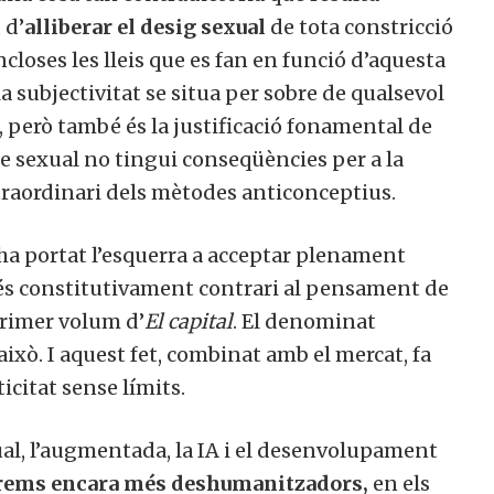
d’
alliberar el desig sexual
de tota constricció
closes les lleis que es fan en funció d’aquesta
 subjectivitat se situa per sobre de qualsevol
, però també és la justificació fonamental de
e sexual no tingui conseqüències per a la
aordinari dels mètodes anticonceptius.
ha portat l’esquerra a acceptar plenament
s constitutivament contrari al pensament de
rimer volum d’
El capital
. El denominat
col·laborar a Converses a Cata
xò. I aquest fet, combinat amb el mercat, fa
citat sense límits.
al, l’augmentada, la IA i el desenvolupament
Et convidem a participar i ser un
trems encara més deshumanitzadors,
en els