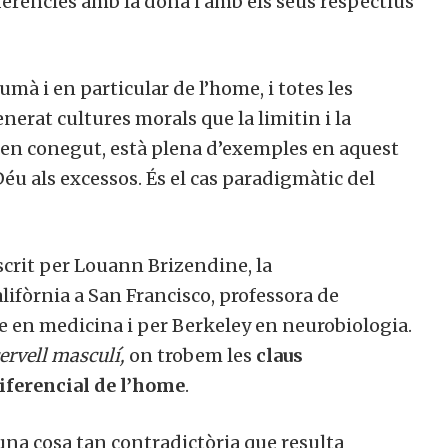
ències amb la dona i amb els seus respectius
umà i en particular de l’home, i totes les
erat cultures morals que la limitin i la
 ben conegut, està plena d’exemples en aquest
éu als excessos. És el cas paradigmàtic del
escrit per Louann Brizendine, la
ifòrnia a San Francisco, professora de
e en medicina i per Berkeley en neurobiologia.
ervell masculí,
on trobem les
claus
ferencial de l’home
.
una cosa tan contradictòria que resulta