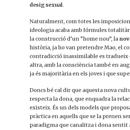
desig sexual
.
Naturalment, com totes les imposicions
ideologia acaba amb fórmules totalitàrie
la construcció d’un “home nou”, la
nova
història, ja ho van pretendre Mao, el c
contradicció inassimilable es tradueix e
altra, amb la consciència també en aug
ja és majoritària en els joves i que supe
Doncs bé cal dir que aquesta nova cultu
respecta la dona, que enquadra la relaci
existeix. És un dels models que proposa
pràctica en aquells que se la prenen se
paradigma que canalitza i dona sentit a