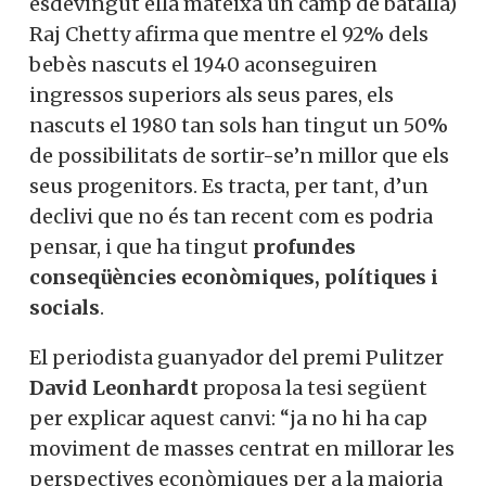
esdevingut ella mateixa un camp de batalla)
Raj Chetty afirma que mentre el 92% dels
bebès nascuts el 1940 aconseguiren
ingressos superiors als seus pares, els
nascuts el 1980 tan sols han tingut un 50%
de possibilitats de sortir-se’n millor que els
seus progenitors. Es tracta, per tant, d’un
declivi que no és tan recent com es podria
pensar, i que ha tingut
profundes
conseqüències econòmiques, polítiques i
socials
.
El periodista guanyador del premi Pulitzer
David Leonhardt
proposa la tesi següent
per explicar aquest canvi: “ja no hi ha cap
moviment de masses centrat en millorar les
perspectives econòmiques per a la majoria