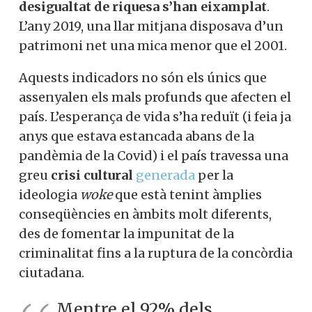
desigualtat de riquesa s’han eixamplat
.
L’any 2019, una llar mitjana disposava d’un
patrimoni net una mica menor que el 2001.
Aquests indicadors no són els únics que
assenyalen els mals profunds que afecten el
país. L’esperança de vida s’ha reduït (i feia ja
anys que estava estancada abans de la
pandèmia de la Covid) i el país travessa una
greu
crisi cultural
generada
per la
ideologia
woke
que està tenint àmplies
conseqüències en àmbits molt diferents,
des de fomentar la impunitat de la
criminalitat fins a la ruptura de la concòrdia
ciutadana.
Mentre el 92% dels