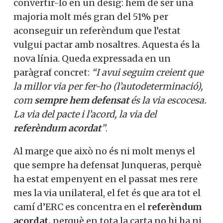
convertir-lo en un desig: hem de ser una
majoria molt més gran del 51% per
aconseguir un referèndum que l’estat
vulgui pactar amb nosaltres. Aquesta és la
nova línia. Queda expressada en un
paràgraf concret:
“I avui seguim creient que
la millor via per fer-ho (l’autodeterminació),
com
sempre hem defensat
és la via escocesa.
La via del pacte i l’acord, la via del
referèndum acordat
”
.
Al marge que això no és ni molt menys el
que sempre ha defensat Junqueras, perquè
ha estat empenyent en el passat mes rere
mes la via unilateral, el fet és que ara tot el
camí d’ERC es concentra en el
referèndum
acordat,
perquè en tota la carta no hi ha ni