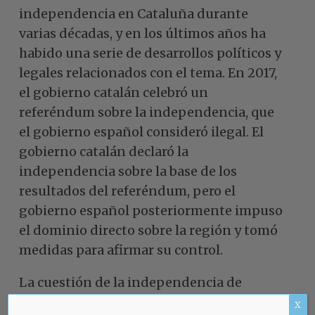
independencia en Cataluña durante
varias décadas, y en los últimos años ha
habido una serie de desarrollos políticos y
legales relacionados con el tema. En 2017,
el gobierno catalán celebró un
referéndum sobre la independencia, que
el gobierno español consideró ilegal. El
gobierno catalán declaró la
independencia sobre la base de los
resultados del referéndum, pero el
gobierno español posteriormente impuso
el dominio directo sobre la región y tomó
medidas para afirmar su control.
La cuestión de la independencia de
Cataluña sigue siendo controvertida y
X