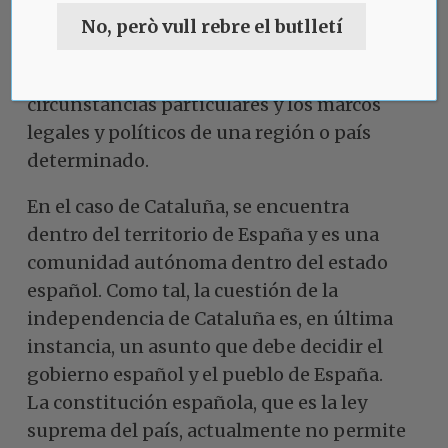
fundamental. Sin embargo, los
No, però vull rebre el butlletí
mecanismos específicos para ejercer este
derecho pueden variar según las
circunstancias particulares y los marcos
legales y políticos de una región o país
determinado.
En el caso de Cataluña, se encuentra
dentro del territorio de España y es una
comunidad autónoma dentro del estado
español. Como tal, la cuestión de la
independencia de Cataluña es, en última
instancia, un asunto que debe decidir el
gobierno español y el pueblo de España.
La constitución española, que es la ley
suprema del país, actualmente no permite