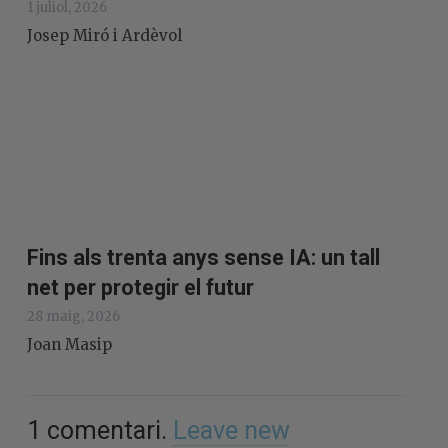
1 juliol, 2026
Josep Miró i Ardèvol
Fins als trenta anys sense IA: un tall
net per protegir el futur
28 maig, 2026
Joan Masip
1
comentari
.
Leave new