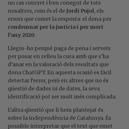
un cas concret i ben conegut de tots
nosaltres, com és el de
Jordi Pujol
, els
errors que comet la resposta: el dona per
condemnat per la justícia i per mort
l’any 2020
.
Llegiu-ho perquè paga de pena i serveix
per posar en relleu la cura amb que s’ha
d’anar en la valoració dels resultats que
dona ChatGPT. En aquesta ocasió es fàcil
detectar l’error, però en altres que no és
qüestió de dades ni de dates, la seva
identificació pot ser molt més complicada.
L’altra qüestió que li hem plantejat és
sobre la independència de Catalunya. És
possible interpretar que el text que emet