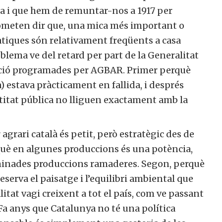
ta i que hem de remuntar-nos a 1917 per
ometen dir que, una mica més important o
àtiques són relativament freqüents a casa
blema ve del retard per part de la Generalitat
ació programades per AGBAR. Primer perquè
) estava pràcticament en fallida, i després
ntitat pública no lliguen exactament amb la
r agrari català és petit, però estratègic des de
què en algunes produccions és una potència,
rminades produccions ramaderes. Segon, perquè
preserva el paisatge i l’equilibri ambiental que
itat vagi creixent a tot el país, com ve passant
 Fa anys que Catalunya no té una política