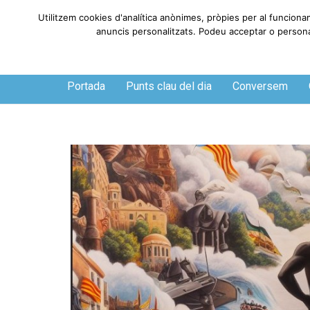
Utilitzem cookies d'analítica anònimes, pròpies per al funciona
anuncis personalitzats. Podeu acceptar o personali
Dijous, 6 de agosto de 2026
Portada
Punts clau del dia
Conversem