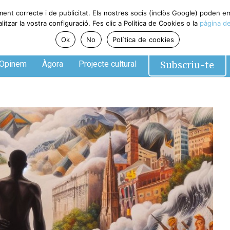
ment correcte i de publicitat. Els nostres socis (inclòs Google) poden 
tzar la vostra configuració. Fes clic a Política de Cookies o la
pàgina de
Ok
No
Política de cookies
Subscriu-te
Opinem
Àgora
Projecte cultural