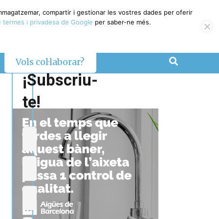
emmagatzemar, compartir i gestionar les vostres dades per oferir
 termes i privadesa de Google
per saber-ne més.
Vols col·laborar?
¡Subscriu-
te!