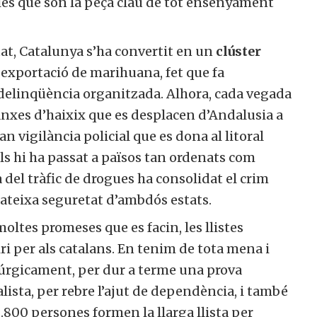
mílies que són la peça clau de tot ensenyament
tat, Catalunya s’ha convertit en un
clúster
i exportació de marihuana, fet que fa
delinqüència organitzada. Alhora, cada vegada
lanxes d’haixix que es desplacen d’Andalusia a
n vigilància policial que es dona al litoral
ls hi ha passat a països tan ordenats com
del tràfic de drogues ha consolidat el crim
mateixa seguretat d’ambdós estats.
 moltes promeses que es facin, les llistes
i per als catalans. En tenim de tota mena i
rúrgicament, per dur a terme una prova
ialista, per rebre l’ajut de dependència, i també
18.800 persones formen la llarga llista per