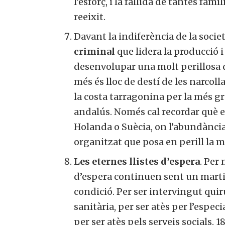
l’esforç, i la fallida de tantes fa
reeixit.
Davant la indiferència de la socie
criminal
que lidera la producció 
desenvolupar una molt perillosa 
més és lloc de destí de les narcol
la costa tarragonina per la més gra
andalús. Només cal recordar què e
Holanda o Suècia, on l’abundància 
organitzat que posa en perill la 
Les eternes llistes d’espera
. Per
d’espera continuen sent un martir
condició. Per ser intervingut qui
sanitària, per ser atès per l’espec
per ser atès pels serveis socials. 