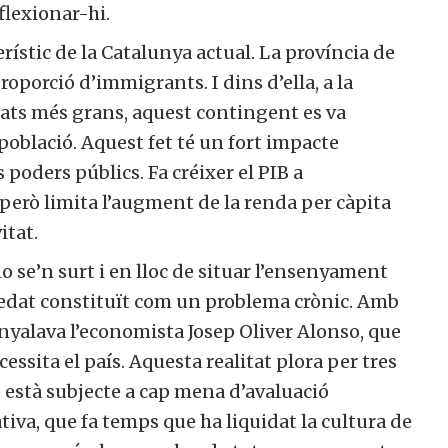
flexionar-hi.
erístic de la Catalunya actual. La província de
roporció d’immigrants. I dins d’ella, a la
iutats més grans, aquest contingent es va
 població. Aquest fet té un fort impacte
s poders públics. Fa créixer el PIB a
 però limita l’augment de la renda per càpita
itat.
o se’n surt i en lloc de situar l’ensenyament
uedat constituït com un problema crònic. Amb
nyalava l’economista Josep Oliver Alonso, que
essita el país. Aquesta realitat plora per tres
o està subjecte a cap mena d’avaluació
tiva, que fa temps que ha liquidat la cultura de