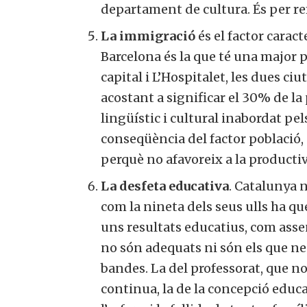
departament de cultura. És per re
La immigració
és el factor caract
Barcelona és la que té una major p
capital i L’Hospitalet, les dues c
acostant a significar el 30% de la
lingüístic i cultural inabordat pel
conseqüència del factor població,
perquè no afavoreix a la productiv
La desfeta educativa
. Catalunya n
com la nineta dels seus ulls ha q
uns resultats educatius, com asse
no són adequats ni són els que nec
bandes. La del professorat, que n
continua, la de la concepció educa