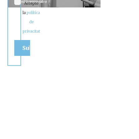
Accepto
la
política
de
privacitat