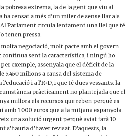
a pobresa extrema, la de la gent que viu al
ja ha censat a més d’un miler de sense llar als
. Al Parlament circula lentament una llei que té
No tenen pressa.
a molta negociació, molt pacte amb el govern
continua sent la característica, i ningú ho
per exemple, assenyala que el dèficit de la
e 5.450 milions a causa del sistema de
’educació i a l’R+D, i que té dues vessants: la
ircumstància pràcticament no plantejada que el
unya millora els recursos que reben perquè es
í amb 1.000 euros que a la mitjana espanyola.
ix una solució urgent perquè aviat farà 10
 s’hauria d’haver revisat. D’aquests, la