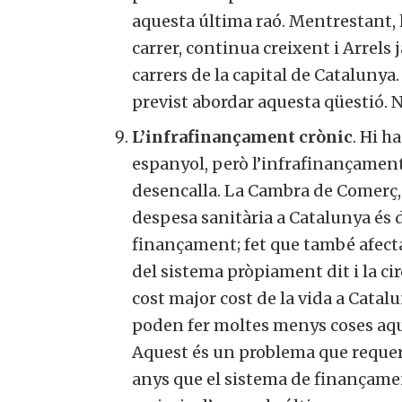
aquesta última raó. Mentrestant, l
carrer, continua creixent i Arrels 
carrers de la capital de Catalunya
previst abordar aquesta qüestió. 
L’infrafinançament crònic
. Hi h
espanyol, però l’infrafinançament 
desencalla. La Cambra de Comerç, 
despesa sanitària a Catalunya és d
finançament; fet que també afecta l
del sistema pròpiament dit i la c
cost major cost de la vida a Catal
poden fer moltes menys coses aqu
Aquest és un problema que requere
anys que el sistema de finançament