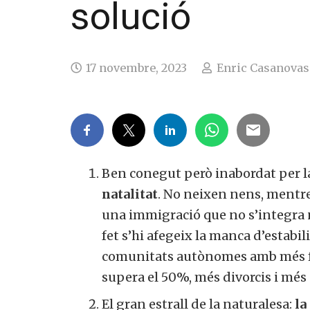
solució
17 novembre, 2023
Enric Casanovas
Ben conegut però inabordat per la
natalitat
. No neixen nens, mentre
una immigració que no s’integra 
fet s’hi afegeix la manca d’estabil
comunitats autònomes amb més fil
supera el 50%, més divorcis i més
El gran estrall de la naturalesa:
la