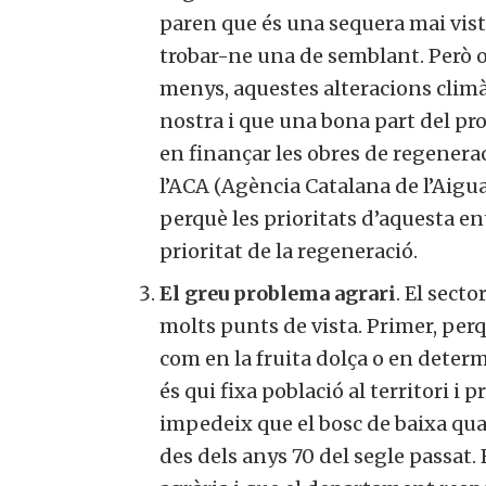
paren que és una sequera mai vis
trobar-ne una de semblant. Però 
menys, aquestes alteracions clim
nostra i que una bona part del pro
en finançar les obres de regener
l’ACA (Agència Catalana de l’Aigua
perquè les prioritats d’aquesta e
prioritat de la regeneració.
El greu problema agrari
. El secto
molts punts de vista. Primer, per
com en la fruita dolça o en dete
és qui fixa població al territori i 
impedeix que el bosc de baixa qual
des dels anys 70 del segle passat.