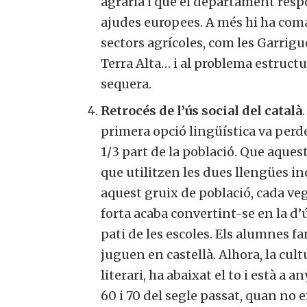
agrària i que el departament res
ajudes europees. A més hi ha co
sectors agrícoles, com les Garrigues
Terra Alta… i al problema estructur
sequera.
Retrocés de l’ús social del català
primera opció lingüística va perde
1/3 part de la població. Que aques
que utilitzen les dues llengües i
aquest gruix de població, cada v
forta acaba convertint-se en la d’ú
pati de les escoles. Els alumnes fa
juguen en castellà. Alhora, la cult
literari, ha abaixat el to i està a 
60 i 70 del segle passat, quan no ex