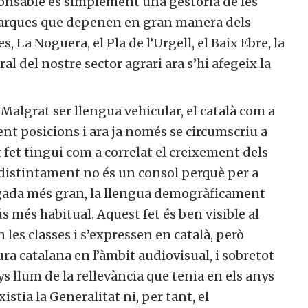
ponsable és simplement una gestoria de les
marques que depenen en gran manera dels
, La Noguera, el Pla de l’Urgell, el Baix Ebre, la
al del nostre sector agrari ara s’hi afegeix la
. Malgrat ser llengua vehicular, el català com a
nt posicions i ara ja només se circumscriu a
t fet tingui com a correlat el creixement dels
ndistintament no és un consol perquè per a
egada més gran, la llengua demogràficament
s més habitual. Aquest fet és ben visible al
n les classes i s’expressen en català, però
ura catalana en l’àmbit audiovisual, i sobretot
anys llum de la rellevància que tenia en els anys
istia la Generalitat ni, per tant, el