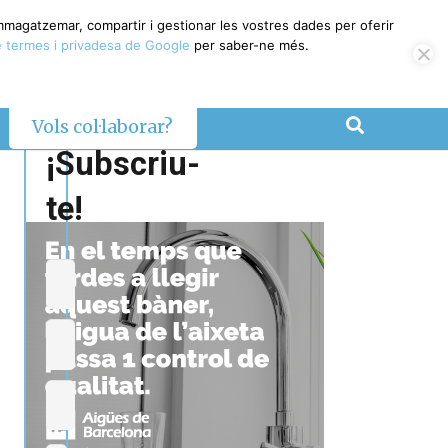
emmagatzemar, compartir i gestionar les vostres dades per oferir
 termes i privadesa de Google
per saber-ne més.
Vols col·laborar?
¡Subscriu-
te!