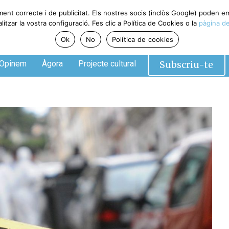
ment correcte i de publicitat. Els nostres socis (inclòs Google) poden 
tzar la vostra configuració. Fes clic a Política de Cookies o la
pàgina de
Ok
No
Política de cookies
Subscriu-te
Opinem
Àgora
Projecte cultural