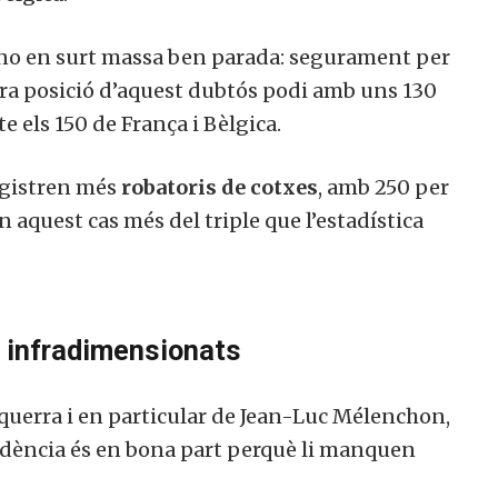
no en surt massa ben parada: segurament per
ercera posició d’aquest dubtós podi amb uns 130
e els 150 de França i Bèlgica.
registren més
robatoris de cotxes
, amb 250 per
 aquest cas més del triple que l’estadística
al infradimensionats
squerra i en particular de Jean-Luc Mélenchon,
undència és en bona part perquè li manquen