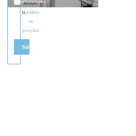
Accepto
la
política
de
privacitat