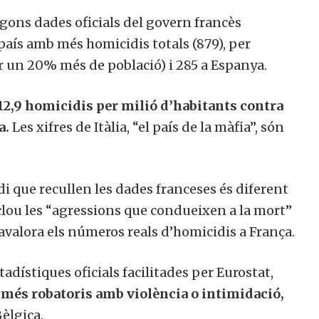
egons dades oficials del govern francès
 país amb més homicidis totals (879), per
r un 20% més de població) i 285 a Espanya.
12,9 homicidis per milió d’habitants contra
a.
Les xifres de Itàlia, “el país de la màfia”, són
di que recullen les dades franceses és diferent
nclou les “agressions que condueixen a la mort”
avalora els números reals d’homicidis a França.
tadístiques oficials facilitades per Eurostat,
 més robatoris amb violència o intimidació,
èlgica.