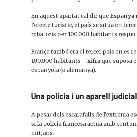
En aquest apartat cal dir que
Espanya
l’efecte turístic, el país se situa en t
robatoris per 100.000 habitants respect
França també era el tercer país on es 
100.000 habitants – xifra que suposa en
espanyola (o alemanya).
Una policia i un aparell judici
A pesar dels escarafalls de l’extrema e
si la policia francesa actua amb cont
mitjans.