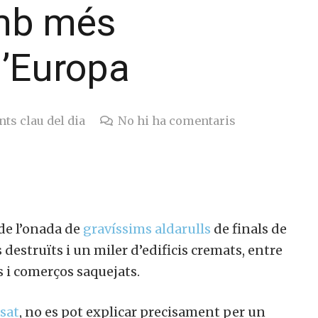
amb més
d’Europa
nts clau del dia
No hi ha comentaris
 de l’onada de
gravíssims aldarulls
de finals de
 destruïts i un miler d’edificis cremats, entre
s i comerços saquejats.
sat
, no es pot explicar precisament per un