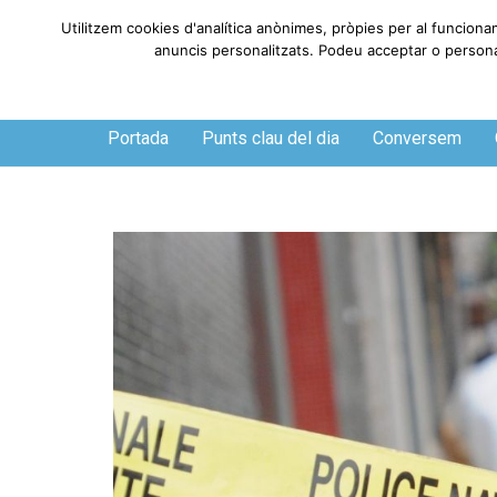
Utilitzem cookies d'analítica anònimes, pròpies per al funciona
anuncis personalitzats. Podeu acceptar o personali
Dijous, 6 de agosto de 2026
Portada
Punts clau del dia
Conversem