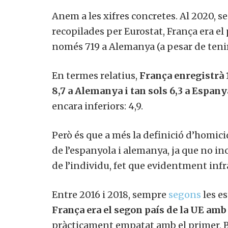
Anem a les xifres concretes. Al 2020, s
recopilades per Eurostat, França era el
només 719 a Alemanya (a pesar de teni
En termes relatius,
França enregistrà 
8,7 a Alemanya i tan sols 6,3 a Espany
encara inferiors: 4,9.
Però és que a més la definició d’homici
de l’espanyola i alemanya, ja que no i
de l’individu, fet que evidentment infr
Entre 2016 i 2018, sempre
segons
les es
França era el segon país de la UE amb
pràcticament empatat amb el primer, B