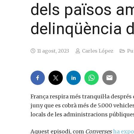
dels països 
delinqüència 
11 agost, 2023
Carles López
Pu
França respira més tranquil·la després
juny que es cobrà més de 5.000 vehicles
locals de les administracions públique
Aquest episodi, com
Converses
ha expo