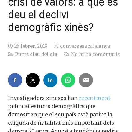
crisi de valors: a què es
deu el declivi
demogràfic xinès?
25 febrer, 2019
conversesacatalunya
Punts clau del dia
No hi ha comentaris
Investigadors xinesos han
recentment
publicat estudis demogràfics que
demostren que el seu país està patint la
caiguda de natalitat més important dels
darrers 50 anys. Aquesta tendència podria