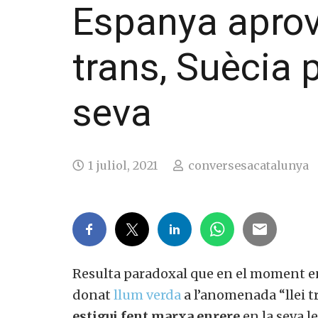
Espanya aprova
trans, Suècia 
seva
1 juliol, 2021
conversesacatalunya
Resulta paradoxal que en el moment en
donat
llum verda
a l’anomenada “llei t
estigui fent marxa enrere
en la seva le