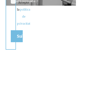
Accepto
la
política
de
privacitat