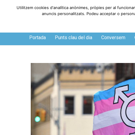
Utilitzem cookies d'analítica anònimes, pròpies per al funciona
anuncis personalitzats. Podeu acceptar o personali
Dissabte, 8 de agosto de 2026
Portada
Punts clau del dia
Conversem