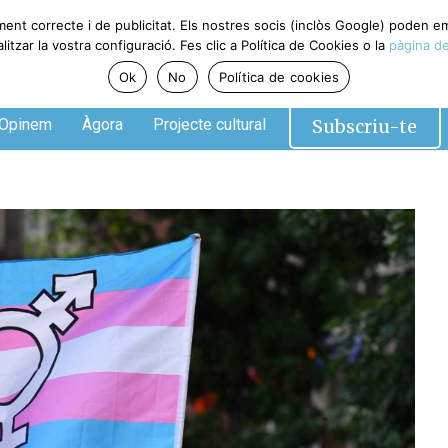
ment correcte i de publicitat. Els nostres socis (inclòs Google) poden 
tzar la vostra configuració. Fes clic a Política de Cookies o la
pàgina de
Ok
No
Política de cookies
Subscriu-te
Opinem
Àgora
Projecte cultural