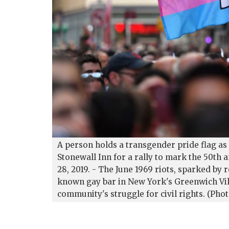
A person holds a transgender pride flag as
Stonewall Inn for a rally to mark the 50th 
28, 2019. - The June 1969 riots, sparked by 
known gay bar in New York's Greenwich Vill
community's struggle for civil rights. (Ph