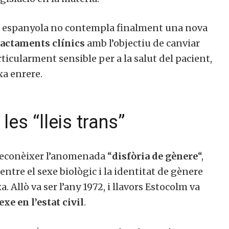
lei espanyola no contempla finalment una nova
ractaments clínics
amb l’objectiu de canviar
rticularment sensible per a la salut del pacient,
xa enrere.
les “lleis trans”
 reconèixer l’anomenada “
disfòria de gènere
“,
tre el sexe biològic i la identitat de gènere
. Allò va ser l’any 1972, i llavors Estocolm va
exe en l’estat civil
.