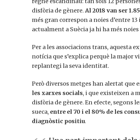
regne escandinau: tan sols 12 persone
disfòria de gènere.
Al 2018 van ser 1.8
més gran correspon a noies d’entre 13 i
actualment a Suècia ja hi ha més noies
Per a les associacions trans, aquesta 
notícia que s’explica perquè la major v
replantegi la seva identitat.
Però diversos metges han alertat que 
les xarxes socials
, i que existeixen a 
disfòria de gènere. En efecte, segons le
sueca,
entre el 70 i el 80% de les cons
diagnòstic positiu
.