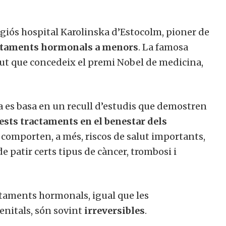
igiós hospital Karolinska d’Estocolm, pioner de
ractaments hormonals a menors
. La famosa
tut que concedeix el premi Nobel de medicina,
a es basa en un recull d’estudis que demostren
uests tractaments en el benestar dels
 comporten, a més, riscos de salut importants,
e patir certs tipus de càncer, trombosi i
ctaments hormonals, igual que les
enitals, són sovint
irreversibles
.