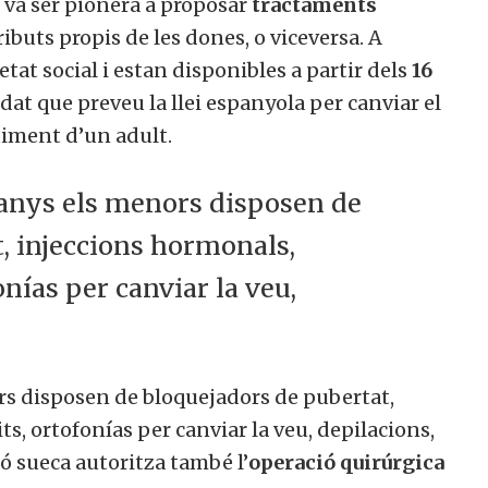
 va ser pionera a proposar
tractaments
buts propis de les dones, o viceversa.
A
etat social i estan disponibles a partir dels
16
dat que preveu la llei espanyola per canviar el
timent d’un adult.
6 anys els menors disposen de
, injeccions hormonals,
onías per canviar la veu,
ors disposen de bloquejadors de pubertat,
s, ortofonías per canviar la veu, depilacions,
ió sueca autoritza també l’
operació quirúrgica