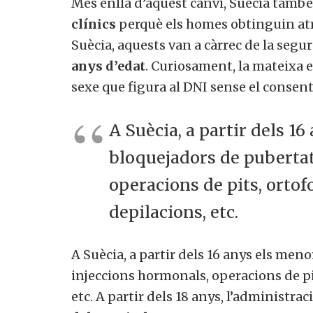
Més enllà d’aquest canvi, Suècia també
clínics
perquè els homes obtinguin atri
Suècia, aquests van a càrrec de la segur
anys d’edat
. Curiosament, la mateixa e
sexe que figura al DNI sense el consen
A Suècia, a partir dels 1
bloquejadors de pubertat
operacions de pits, ortof
depilacions, etc.
A Suècia, a partir dels 16 anys els men
injeccions hormonals, operacions de pit
etc.
A partir dels 18 anys, l’administrac