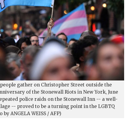
 people gather on Christopher Street outside the
anniversary of the Stonewall Riots in New York, June
repeated police raids on the Stonewall Inn -- a well-
age -- proved to be a turning point in the LGBTQ
oto by ANGELA WEISS / AFP)