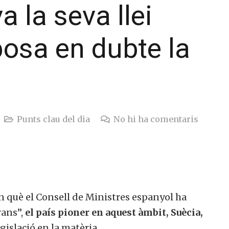
 la seva llei
posa en dubte la
Punts clau del dia
No hi ha comentaris
 què el Consell de Ministres espanyol ha
rans”,
el país pioner en aquest àmbit, Suècia,
gislació en la matèria.