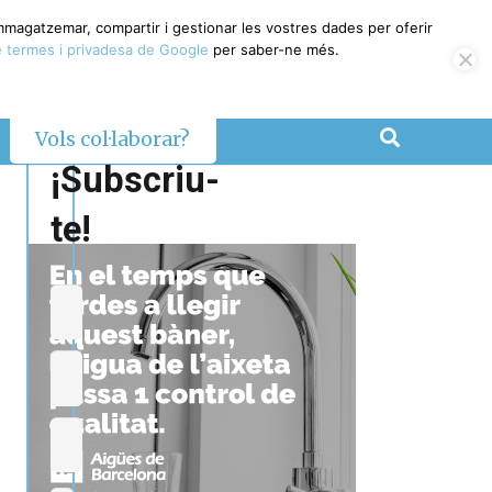
emmagatzemar, compartir i gestionar les vostres dades per oferir
 termes i privadesa de Google
per saber-ne més.
Vols col·laborar?
¡Subscriu-
te!