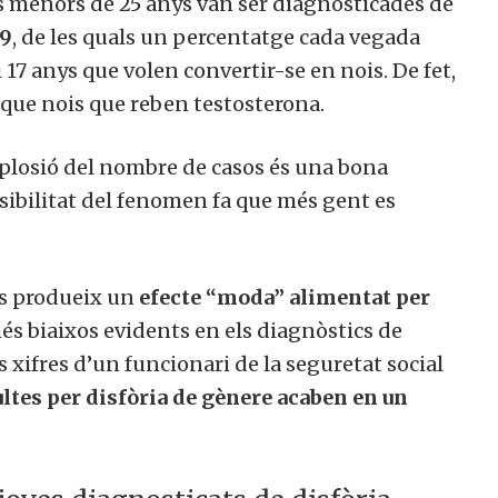
s menors de 25 anys van ser diagnosticades de
59
, de les quals un percentatge cada vegada
 17 anys que volen convertir-se en nois. De fet,
 que nois que reben testosterona.
explosió del nombre de casos és una bona
isibilitat del fenomen fa que més gent es
es produeix un
efecte “moda” alimentat per
més biaixos evidents en els diagnòstics de
s xifres d’un funcionari de la seguretat social
ultes per disfòria de gènere acaben en un