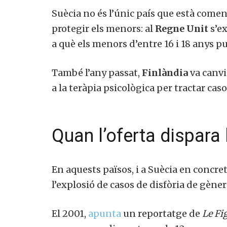
Suècia no és l’únic país que està comen
protegir els menors: al
Regne Unit
s’ex
a què els menors d’entre 16 i 18 anys 
També l’any passat,
Finlàndia
va canvi
a la teràpia psicològica per tractar cas
Quan l’oferta dispar
En aquests països, i a Suècia en concr
l’explosió de casos de disfòria de gèner
El 2001,
apunta
un reportatge de
Le Fi