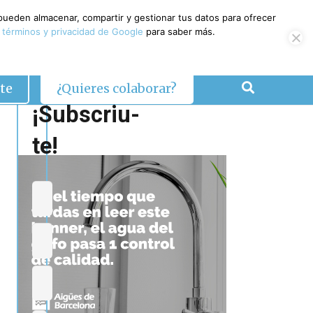
 pueden almacenar, compartir y gestionar tus datos para ofrecer
 términos y privacidad de Google
para saber más.
te
¿Quieres colaborar?
¡Subscriu-
te!