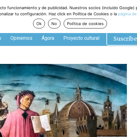
ecto funcionamiento y de publicidad. Nuestros socios (incluido Google)
alizar tu configuración. Haz click en Política de Cookies o la
página de
Ok
No
Política de cookies
Suscríbe
s
Opinemos
Ágora
Proyecto cultural