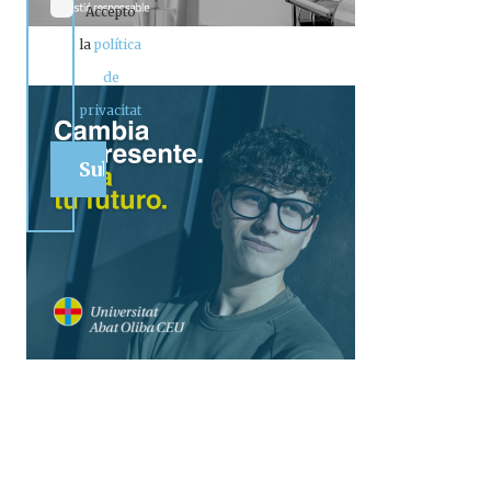
Accepto
la
política
de
privacitat