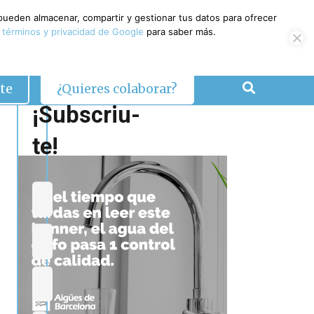
 pueden almacenar, compartir y gestionar tus datos para ofrecer
 términos y privacidad de Google
para saber más.
te
¿Quieres colaborar?
¡Subscriu-
te!