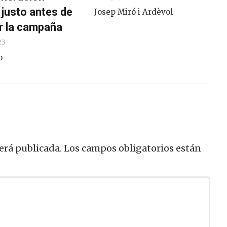
 justo antes de
Josep Miró i Ardèvol
 la campaña
23
p
erá publicada.
Los campos obligatorios están