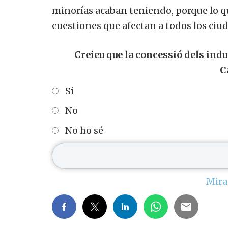
minorías acaban teniendo, porque lo q
cuestiones que afectan a todos los ciu
Creieu que la concessió dels indul
C
Si
No
No ho sé
Mira