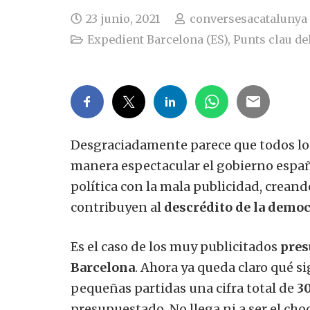
23 junio, 2021
conversesacatalunya
Expedient Barcelona (ES)
,
Punts clau del
Desgraciadamente parece que todos los 
manera espectacular el gobierno españo
política con la mala publicidad, creand
contribuyen al
descrédito de la democr
Es el caso de los muy publicitados
pres
Barcelona
. Ahora ya queda claro qué si
pequeñas partidas una cifra total de
30
presupuestado. No llega ni a ser el cho