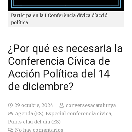
Participa en la I Conferència dívica d'acció
política
¿Por qué es necesaria la
Conferencia Cívica de
Acción Política del 14
de diciembre?
29 octubre, 2024
conversesacatalunya
Agenda (ES)
,
Especial conferencia cívica
,
Punts clau del dia (ES)
No hay comentarios