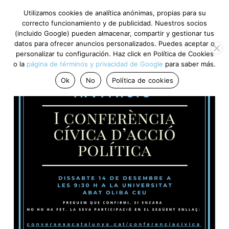
Utilizamos cookies de analítica anónimas, propias para su
correcto funcionamiento y de publicidad. Nuestros socios
(incluido Google) pueden almacenar, compartir y gestionar tus
datos para ofrecer anuncios personalizados. Puedes aceptar o
personalizar tu configuración. Haz click en Política de Cookies
o la
página de términos y privacidad de Google
para saber más.
Ok
No
Política de cookies