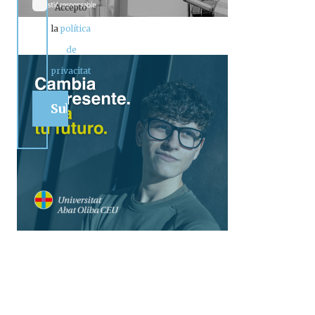
Accepto
la
política
de
privacitat