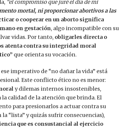
la,
“el compromiso que juré el día de mi
ento mortal, ni proporcionar abortivos a las
cticar o cooperar en un aborto significa
humano en gestación
, algo incompatible con su
alvar vidas. Por tanto,
obligarles directa o
os atenta contra su integridad moral
tico”
que orienta su vocación.
 ese imperativo de “no dañar la vida” está
sional. Este conflicto ético no es menor:
moral
y dilemas internos insostenibles,
 la calidad de la atención que brinda. El
ento para presionarlos a actuar contra su
la “lista” y quizás sufrir consecuencias),
encia que es consustancial al ejercicio