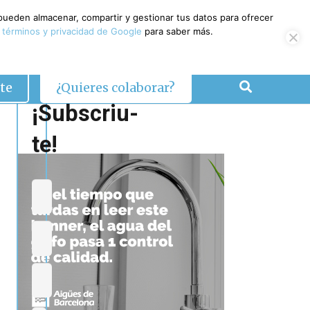
 pueden almacenar, compartir y gestionar tus datos para ofrecer
 términos y privacidad de Google
para saber más.
te
¿Quieres colaborar?
¡Subscriu-
te!