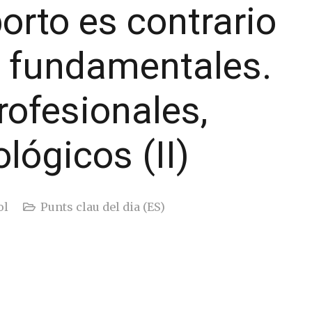
borto es contrario
s fundamentales.
ofesionales,
lógicos (II)
ol
Punts clau del dia (ES)