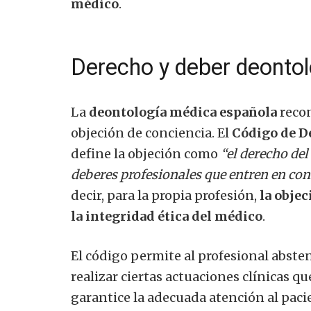
médico
.
Derecho y deber deontol
La
deontología médica española
recon
objeción de conciencia. El
Código de D
define la objeción como
“el derecho de
deberes profesionales que entren en conf
decir, para la propia profesión,
la obje
la integridad ética del médico
.
El código permite al profesional abst
realizar ciertas actuaciones clínicas q
garantice la adecuada atención al pacien