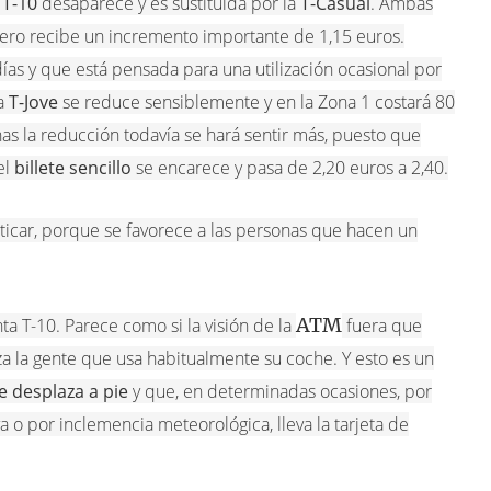
a
T-10
desaparece y es sustituida por la
T-Casual
. Ambas
pero recibe un incremento importante de 1,15 euros.
ías y que está pensada para una utilización ocasional por
a
T-Jove
se reduce sensiblemente y en la Zona 1 costará 80
onas la reducción todavía se hará sentir más, puesto que
el
billete sencillo
se encarece y pasa de 2,20 euros a 2,40.
iticar, porque se favorece a las personas que hacen un
ATM
nta T-10. Parece como si la visión de la
fuera que
za la gente que usa habitualmente su coche. Y esto es un
e desplaza a pie
y que, en determinadas ocasiones, por
 o por inclemencia meteorológica, lleva la tarjeta de