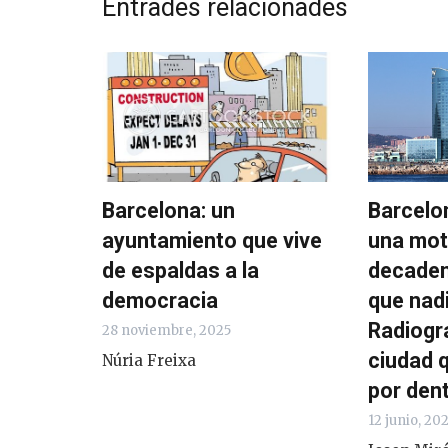
Entrades relacionades
Barcelona: un
Barcelo
ayuntamiento que vive
una mot
de espaldas a la
decaden
democracia
que nadi
Radiogr
28 noviembre, 2025
ciudad 
Núria Freixa
por den
12 junio, 20