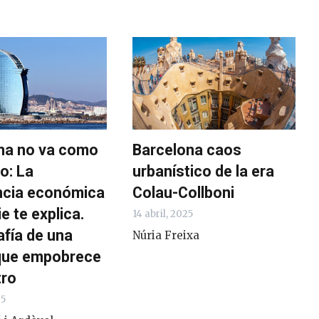
na no va como
Barcelona caos
o: La
urbanístico de la era
cia económica
Colau-Collboni
e te explica.
14 abril, 2025
afía de una
Núria Freixa
que empobrece
tro
25