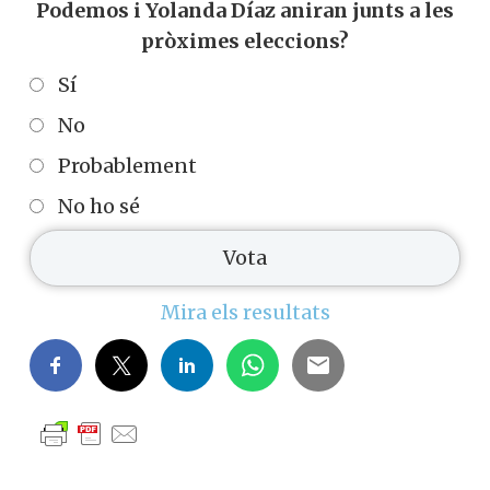
Podemos i Yolanda Díaz aniran junts a les
pròximes eleccions?
Sí
No
Probablement
No ho sé
Mira els resultats