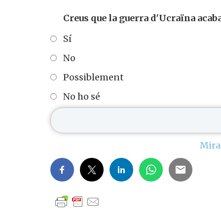
Creus que la guerra d'Ucraïna acaba
Sí
No
Possiblement
No ho sé
Mira