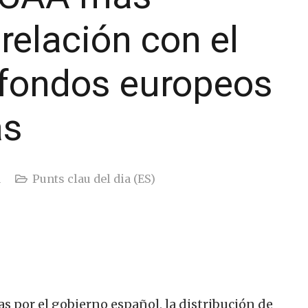
relación con el
s fondos europeos
as
a
Punts clau del dia (ES)
s por el gobierno español, la distribución de