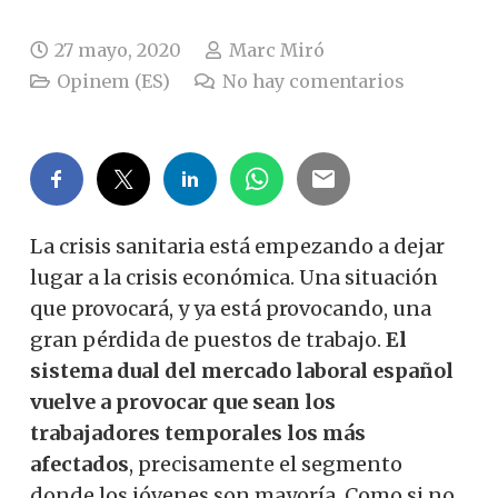
27 mayo, 2020
Marc Miró
Opinem (ES)
No hay comentarios
La crisis
sanitaria
está empezando a
dejar
lugar a
la crisis económica.
Una
situación
que
provocará
,
y ya
está
provocando
, una
gran
pérdida de puestos
de trabajo.
El
sistema
dual
del mercado
laboral
español
vuelve
a provocar
que sean los
trabajadores
temporales
los más
afectados
,
precisamente
el
segmento
donde los
jóvenes
son mayoría
.
Como si
no