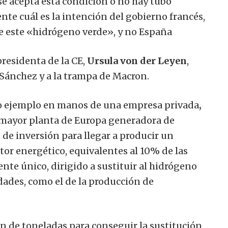
se acepta esta condición o no hay tubo
nte cuál es la intención del gobierno francés,
 de este «hidrógeno verde», y no España
presidenta de la CE,
Ursula von der Leyen
,
 Sánchez y a la trampa de Macron.
mo ejemplo en manos de una empresa privada
,
 mayor planta de Europa generadora de
 de inversión para llegar a producir un
or energético, equivalentes al 10% de las
ente único, dirigido a sustituir al hidrógeno
idades, como el de la producción de
n de toneladas para conseguir la sustitución