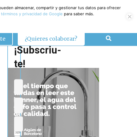
 pueden almacenar, compartir y gestionar tus datos para ofrecer
 términos y privacidad de Google
para saber más.
te
¿Quieres colaborar?
¡Subscriu-
te!