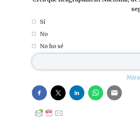
se
Sí
No
No ho sé
Mira