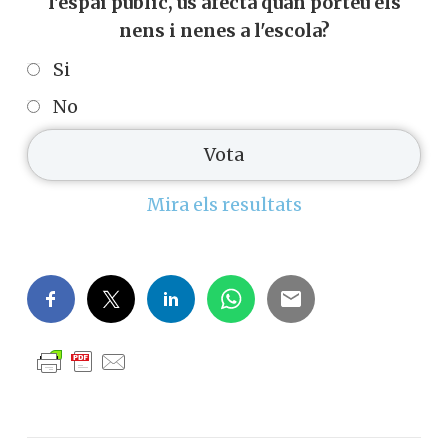
l'espai públic, ús afecta quan porteu els
nens i nenes a l'escola?
Si
No
Mira els resultats