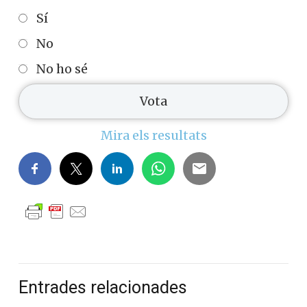
Sí
No
No ho sé
Mira els resultats
Entrades relacionades