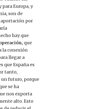
 para Europa, y
nia, son de
a aportación por
aría
hecho hay que
 operación,
que
a la conexión
ara llegar a
es que España es
or tanto,
 un futuro, porque
que se ha
que nos exporta
mente alto. Esto
s de reducir el