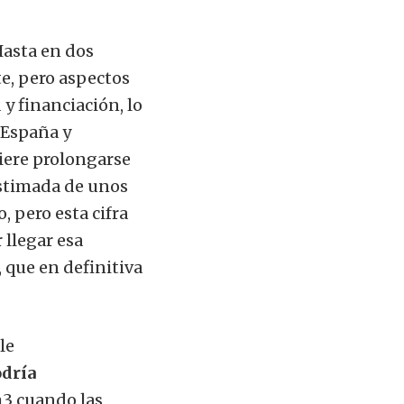
asta en dos
te, pero aspectos
 y financiación, lo
 España y
iere prolongarse
estimada de unos
, pero esta cifra
 llegar esa
 que en definitiva
le
odría
m3
cuando las