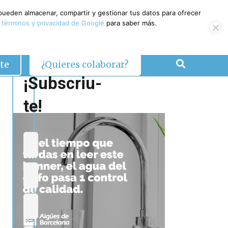
 pueden almacenar, compartir y gestionar tus datos para ofrecer
 términos y privacidad de Google
para saber más.
te
¿Quieres colaborar?
¡Subscriu-
te!