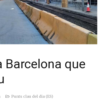
a Barcelona que
u
a
Punts clau del dia (ES)