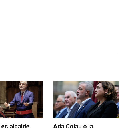
 es alcalde,
Ada Colau o la