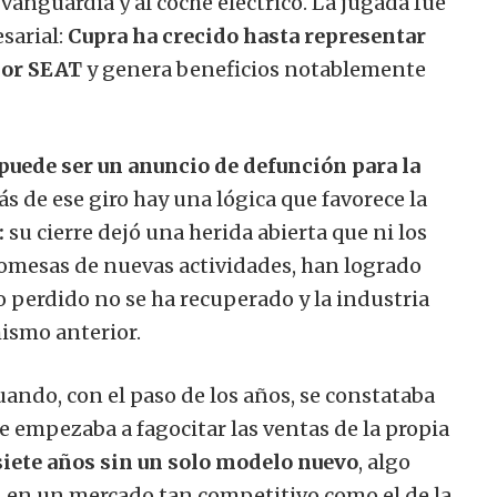
vanguardia y al coche eléctrico. La jugada fue
sarial:
Cupra ha crecido hasta representar
por SEAT
y genera beneficios notablemente
puede ser un anuncio de defunción para la
ás de ese giro hay una lógica que favorece la
:
su cierre dejó una herida abierta que ni los
promesas de nuevas actividades, han logrado
o perdido no se ha recuperado y la industria
mismo anterior.
ando, con el paso de los años, se constataba
e empezaba a fagocitar las ventas de la propia
siete años sin un solo modelo nuevo
, algo
en un mercado tan competitivo como el de la