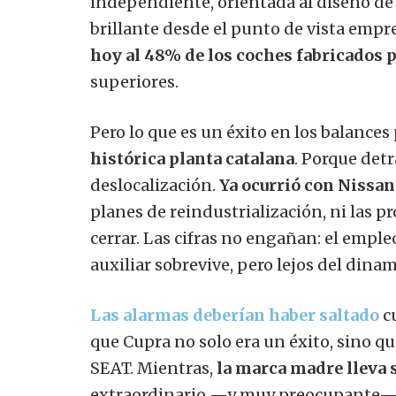
independiente, orientada al diseño de 
brillante desde el punto de vista empre
hoy al 48% de los coches fabricados 
superiores.
Pero lo que es un éxito en los balances
histórica planta catalana
. Porque detr
deslocalización.
Ya ocurrió con Nissan
planes de reindustrialización, ni las 
cerrar. Las cifras no engañan: el emple
auxiliar sobrevive, pero lejos del dina
Las alarmas deberían haber saltado
cu
que Cupra no solo era un éxito, sino qu
SEAT. Mientras,
la marca madre lleva 
extraordinario —y muy preocupante— 