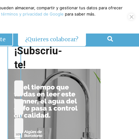
 pueden almacenar, compartir y gestionar tus datos para ofrecer
 términos y privacidad de Google
para saber más.
te
¿Quieres colaborar?
¡Subscriu-
te!