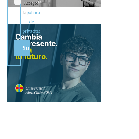
Accepto
la
política
de
privacitat