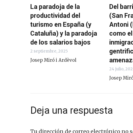
La paradoja de la
Del barr
productividad del
(San Fr
turismo en España (y
Antoni (
Cataluña) y la paradoja
como el 
de los salarios bajos
inmigrac
gentrifi
2 septiembre, 2025
amenaza
Josep Miró i Ardèvol
24 julio, 202
Josep Miró
Deja una respuesta
Tu dirección de correo electrónico no s