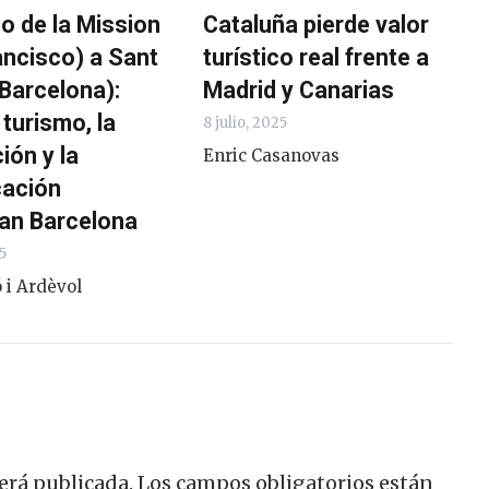
io de la Mission
Cataluña pierde valor
ancisco) a Sant
turístico real frente a
Barcelona):
Madrid y Canarias
turismo, la
8 julio, 2025
ión y la
Enric Casanovas
cación
n Barcelona
5
 i Ardèvol
erá publicada.
Los campos obligatorios están