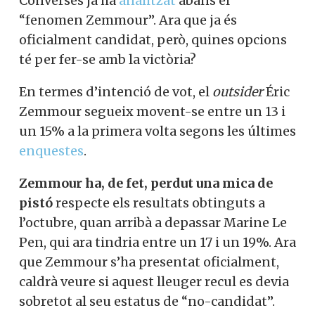
Converses ja ha
analitzat
abans el
“fenomen Zemmour”. Ara que ja és
oficialment candidat, però, quines opcions
té per fer-se amb la victòria?
En termes d’intenció de vot, el
outsider
Éric
Zemmour segueix movent-se entre un 13 i
un 15% a la primera volta segons les últimes
enquestes
.
Zemmour ha, de fet, perdut una mica de
pistó
respecte els resultats obtinguts a
l’octubre, quan arribà a depassar Marine Le
Pen, qui ara tindria entre un 17 i un 19%. Ara
que Zemmour s’ha presentat oficialment,
caldrà veure si aquest lleuger recul es devia
sobretot al seu estatus de “no-candidat”.