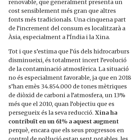
renovable, que generalment presenta un
cost sensiblement més gran que altres
fonts més tradicionals. Una cinquena part
de l’increment del consum es localitzarà a
Àsia, especialment a l’Índia i la Xina.
Tot i que s’estima que l’ús dels hidrocarburs
disminueixi, és totalment incert l’evolució
de la contaminació atmosfèrica. La situació
no és especialment favorable, ja que en 2018
s’han emès 34.854.000 de tones mètriques
de diòxid de carboni a l’atmosfera, un 13%
més que el 2010, quan l’objectiu que es
persegueix és la seva reducció.
Xina ha
contribuït en un 61% a aquest augment
perquè, encara que els seus progressos en
control de pol·lució estan sent notables, les