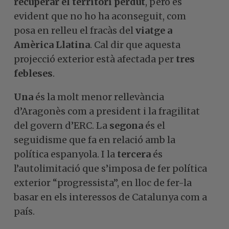
recuperar el territori perdut
, però és
evident que no ho ha aconseguit, com
posa en relleu el fracàs del
viatge a
Amèrica Llatina
. Cal dir que aquesta
projecció exterior està afectada per
tres
febleses
.
Una
és la molt menor rellevància
d’Aragonès com a president i la fragilitat
del govern d’ERC. La
segona
és el
seguidisme que fa en relació amb la
política espanyola. I la
tercera
és
l’autolimitació que s’imposa de fer política
exterior “progressista”, en lloc de fer-la
basar en els interessos de Catalunya com a
país.