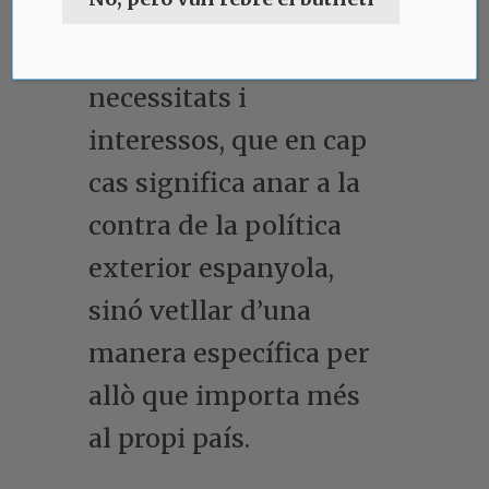
internacional
d’acord
amb les seves
necessitats i
interessos, que en cap
cas significa anar a la
contra de la política
exterior espanyola,
sinó vetllar d’una
manera específica per
allò que importa més
al propi país.