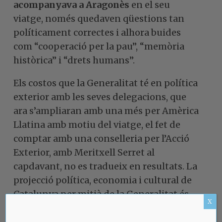
acompanyava a Aragonès
en el seu
viatge, només quedaven qüestions tan
políticament correctes i alhora buides
com “cooperació per la pau”, “memòria
històrica” i “drets humans”.
Els costos que la Generalitat té en política
exterior amb les seves delegacions, que
ara s’ampliaran amb una més per Amèrica
Llatina amb motiu del viatge, el fet de
comptar amb una conselleria per l’Acció
Exterior, amb Meritxell Serret al
capdavant, no es tradueix en resultats. La
projecció política, economia i cultural de
Catalunya per mitjà de la Generalitat és
X
mínima, i contrasta terriblement amb
l’assolida en el període de Pujol, que mai