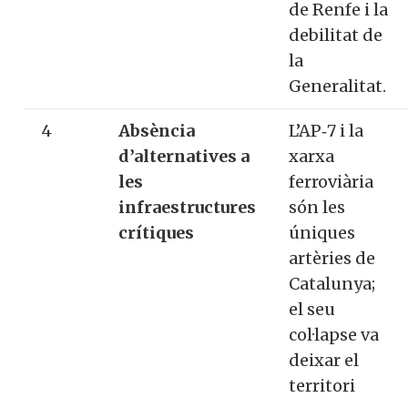
de Renfe i la
debilitat de
la
Generalitat.
4
Absència
L’AP‑7 i la
d’alternatives a
xarxa
les
ferroviària
infraestructures
són les
crítiques
úniques
artèries de
Catalunya;
el seu
col·lapse va
deixar el
territori