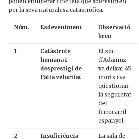
poden enumerar cinc fets que sobresurten
per la seva naturalesa catastròfica:
Núm.
Esdeveniment
Observació
breu
1
Catàstrofe
El xoc
humana i
d’Adamuz
desprestigi de
va deixar 45
l’alta velocitat
morts i va
qüestionar
la seguretat
del
ferrocarril
espanyol.
2
Insuficiència
La sala de