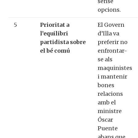
sense
opcions.
5
Prioritat a
El Govern
l’equilibri
d’Illa va
partidista sobre
preferir no
el bé comú
enfrontar-
se als
maquinistes
i mantenir
bones
relacions
amb el
ministre
Óscar
Puente
abans que