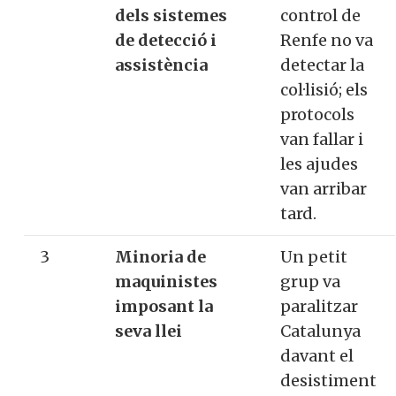
dels sistemes
control de
de detecció i
Renfe no va
assistència
detectar la
col·lisió; els
protocols
van fallar i
les ajudes
van arribar
tard.
3
Minoria de
Un petit
maquinistes
grup va
imposant la
paralitzar
seva llei
Catalunya
davant el
desistiment