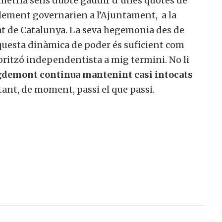
metria sens dubte gaudir d’unes quotes de
blement governarien a l’Ajuntament, a la
tat de Catalunya. La seva hegemonia des de
 aquesta dinàmica de poder és suficient com
oritzó independentista a mig termini. No li
gdemont continua mantenint casi intocats
ant, de moment, passi el que passi.