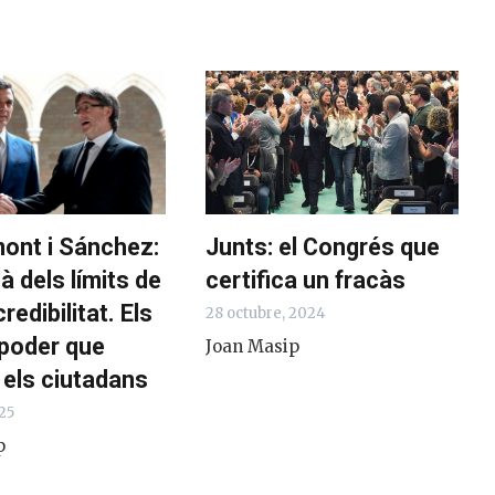
ont i Sánchez:
Junts: el Congrés que
à dels límits de
certifica un fracàs
redibilitat. Els
28 octubre, 2024
 poder que
Joan Masip
els ciutadans
25
p