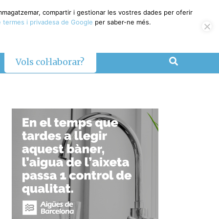
emmagatzemar, compartir i gestionar les vostres dades per oferir
 termes i privadesa de Google
per saber-ne més.
Vols col·laborar?