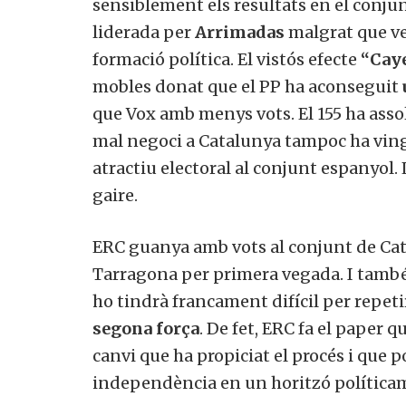
sensiblement els resultats en el conjun
liderada per
Arrimadas
malgrat que ve
formació política. El vistós efecte
“Cay
mobles donat que el PP ha aconseguit
que Vox amb menys vots. El 155 ha assol
mal negoci a Catalunya tampoc ha vin
atractiu electoral al conjunt espanyol.
gaire.
ERC guanya amb vots al conjunt de Cata
Tarragona per primera vegada. I també
ho tindrà francament difícil per repet
segona força
. De fet, ERC fa el paper q
canvi que ha propiciat el procés i que p
independència en un horitzó política