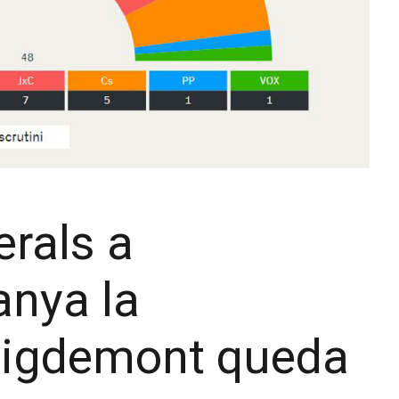
erals a
anya la
uigdemont queda