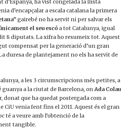
t d’Espanya, ha vist congelada la llista
nia d’encapçalar a escala catalana la primera
etana”
gairebé no ha servit ni per salvar els
únicament el seu escó
a tot Catalunya, igual
it 8 diputats. La xifra ho resumeix tot. Aquest
gut compensat per la generació d’un gran
 La duresa de plantejament no els ha servit de
lunya, a les 3 circumscripcions més petites, a
 guanya a la ciutat de Barcelona, on
Ada Colau
ir, donat que ha quedat postergada com a
ue CiU venia fent fins el 2011. Aquest és el gran
oc té a veure amb l’obtenció de la
ment tangible.