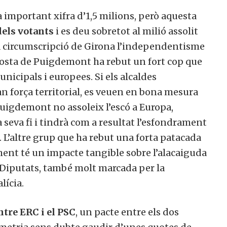
a important xifra d’1,5 milions, però aquesta
els votants
i es deu sobretot al milió assolit
la circumscripció de Girona l’independentisme
posta de Puigdemont ha rebut un fort cop que
unicipals i europees. Si els alcaldes
an força territorial, es veuen en bona mesura
uigdemont no assoleix l’escó a Europa,
a seva fi i tindrà com a resultat l’esfondrament
. L’altre grup que ha rebut una forta patacada
ment té un impacte tangible sobre l’alacaiguda
Diputats, també molt marcada per la
lícia.
ntre ERC i el PSC
, un pacte entre els dos