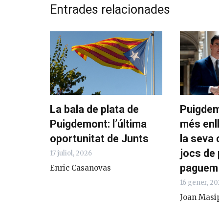
Entrades relacionades
La bala de plata de
Puigdem
Puigdemont: l’última
més enll
oportunitat de Junts
la seva c
jocs de
17 juliol, 2026
paguem 
Enric Casanovas
16 gener, 20
Joan Masi