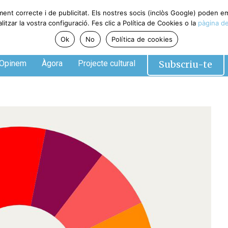
ment correcte i de publicitat. Els nostres socis (inclòs Google) poden 
tzar la vostra configuració. Fes clic a Política de Cookies o la
pàgina de
Ok
No
Política de cookies
Subscriu-te
Opinem
Àgora
Projecte cultural