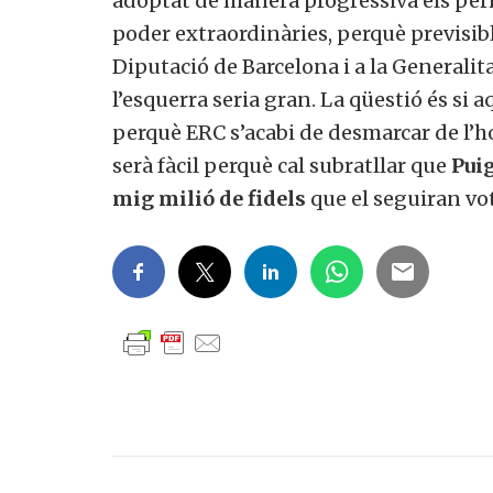
adoptat de manera progressiva els per
poder extraordinàries, perquè previsi
Diputació de Barcelona i a la Generali
l’esquerra seria gran. La qüestió és si
perquè ERC s’acabi de desmarcar de l’h
serà fàcil perquè cal subratllar que
Pui
mig milió de fidels
que el seguiran vot