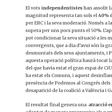
El vots
independentistes
han assolit l
magnitud representa tan sols el
40% d
per ERC i la seva moderació. Només a 
supera per uns pocs punts el 50%. L’a
pot condicionar la seva situació a les m
convergents, que a dia d’avui són la gr
desmuntats dels seus ajuntaments, i P
aquesta operació política haurà tocat l
del que havia estat el gran espai de CiU
ha estat els Comuns, i aquest desinfla
presència de Podemos al Congrés dels 
desaparició de la coalició a València i Ga
El resultat final genera una
atracció e