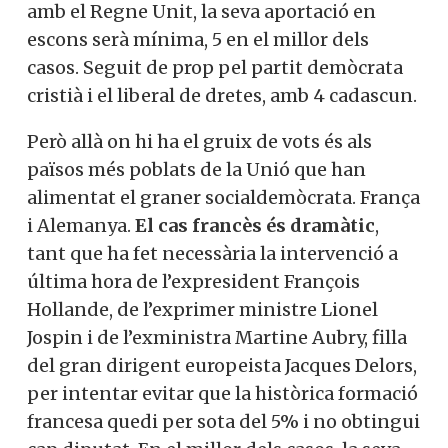
enquestes a peu d’urna donen guanyador
el Partit socialista holandès que va votar
dijous juntament amb el Regne Unit, la
seva aportació en escons serà mínima, 5
en el millor dels casos. Seguit de prop pel
partit demòcrata cristià i el liberal de
dretes, amb 4 cadascun.
Però allà on hi ha el gruix de vots és als
països més poblats de la Unió que han
alimentat el graner socialdemòcrata.
França i Alemanya.
El cas francès és
dramàtic
, tant que ha fet necessària la
intervenció a última hora de l’expresident
François Hollande, de l’exprimer ministre
Lionel Jospin i de l’exministra Martine
Aubry, filla del gran dirigent europeista