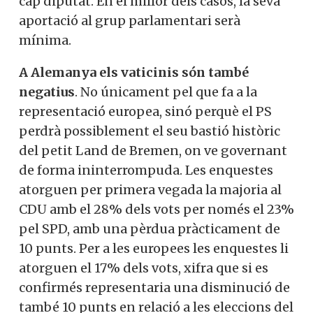
Jacques Delors, per intentar evitar que la
històrica formació francesa quedi per sota
del 5% i no obtingui cap diputat. En el
millor dels casos, la seva aportació al grup
parlamentari serà mínima.
A Alemanya els vaticinis són també
negatius
. No únicament pel que fa a la
representació europea, sinó perquè el PS
perdrà possiblement el seu bastió històric
del petit Land de Bremen, on ve
governant de forma ininterrompuda. Les
enquestes atorguen per primera vegada la
majoria al CDU amb el 28% dels vots per
només el 23% pel SPD, amb una pèrdua
pràcticament de 10 punts. Per a les