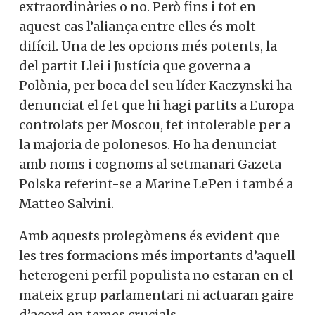
l’antieuropeisme i l’assoliment del Brexit
No, però vull rebre el butlletí
radical, cal veure si les demés forces
populistes obtenen victòries
extraordinàries o no. Però fins i tot en
aquest cas l’aliança entre elles és molt
difícil. Una de les opcions més potents, la
del partit Llei i Justícia que governa a
Polònia, per boca del seu líder Kaczynski
ha denunciat el fet que hi hagi partits a
Europa controlats per Moscou, fet
intolerable per a la majoria de polonesos.
Ho ha denunciat amb noms i cognoms al
setmanari Gazeta Polska referint-se a
Marine LePen i també a Matteo Salvini.
Amb aquests prolegòmens és evident que