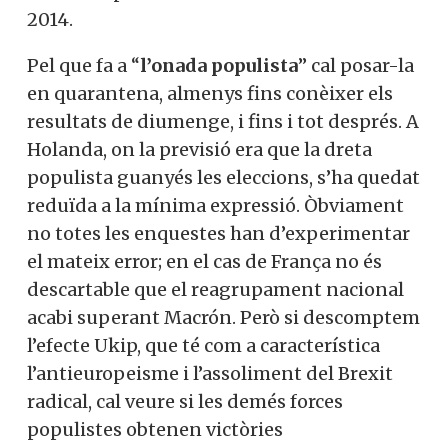
europees les enquestes li atorguen el 17%
X
dels vots, xifra que si es confirmés
representaria una disminució de també 10
Vols col·laborar a
punts en relació a les eleccions del 2014.
Converses a Catalunya?
Pel que fa a “
l’onada populista
” cal posar-
la en quarantena, almenys fins conèixer
els resultats de diumenge, i fins i tot
Et convidem a participar i
després. A Holanda, on la previsió era que
ser un
la dreta populista guanyés les eleccions,
s’ha quedat reduïda a la mínima
membre actiu de la nostra
expressió. Òbviament no totes les
comunitat.
enquestes han d’experimentar el mateix
error; en el cas de França no és descartable
que el reagrupament nacional acabi
Si, vull col·laborar activament
superant Macrón. Però si descomptem
l’efecte Ukip, que té com a característica