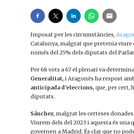
Imposat per les circumstàncies,
Arago
Catalunya, malgrat que pretenia viure 
només del 25% dels diputats del Parla
Per 68 vots a 67 el plenari va determin
Generalitat,
i Aragonès ha respost amb 
anticipada d’eleccions,
que, per cert,
diputats.
Sánchez
, malgrat les certeses donades
Viurem dels del 2023 i aquesta és una q
governen a Madrid. És clar que no pod