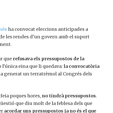
nès
ha convocat eleccions anticipades a
de les rendes d’un govern amb el suport
ment.
ar que
refusava els pressupostos de la
l’única eina que li quedava:
la convocatòria
 ha generat un terratrèmol al Congrés dels
 feia poques hores,
no tindrà pressupostos
.
üestió que diu molt de la feblesa dels que
er
acordar uns pressupostos ja no és el que