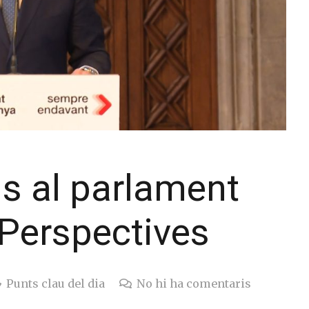
ons al parlament
 Perspectives
Punts clau del dia
No hi ha comentaris