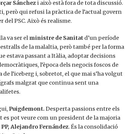
forçar Sánchez
i això està fora de tota discussió.
, però qui refusi la pràctica de l’actual govern
er del PSC. Això és realisme.
lla va ser el
ministre de Sanitat
d’un període
s estralls de la malaltia, però també per la forma
ue estava passant a Itàlia, adoptar decisions
emocràtiques, l’època dels negocis foscos de
 de l’iceberg i, sobretot, el que mai s’ha volgut
uígrafs malgrat que continua sent una
lifetes.
gui,
Puigdemont.
Desperta passions entre els
nt es pot veure com un president de la majoria
l
PP, Alejandro Fernández
. És la consolidació