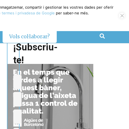
emmagatzemar, compartir i gestionar les vostres dades per oferir
 termes i privadesa de Google
per saber-ne més.
Vols col·laborar?
¡Subscriu-
te!