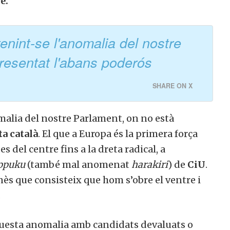
e.
enint-se l'anomalia del nostre
resentat l'abans poderós
SHARE ON X
malia del nostre Parlament, on no està
a català
. El que a Europa és la primera força
es del centre fins a la dreta radical, a
ppuku
(també mal anomenat
harakiri
) de
CiU
.
nès que consisteix que hom s’obre el ventre i
.
questa anomalia amb candidats devaluats o