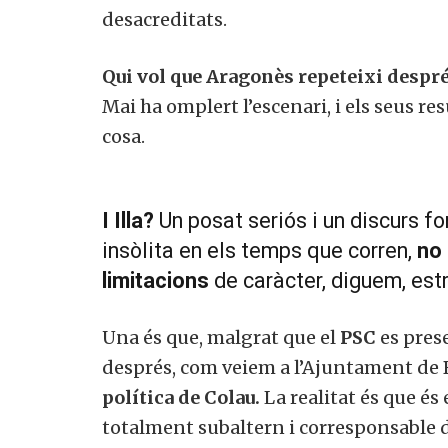
desacreditats.
Qui vol que Aragonès repeteixi despré
Mai ha omplert l’escenari, i els seus r
cosa.
I Illa?
Un posat seriós i un discurs fo
insòlita en els temps que corren,
no 
limitacions
de caràcter, diguem, estr
Una és que, malgrat que el
PSC
es prese
després, com veiem a l’Ajuntament de B
política de Colau.
La realitat és que és 
totalment subaltern i corresponsable d