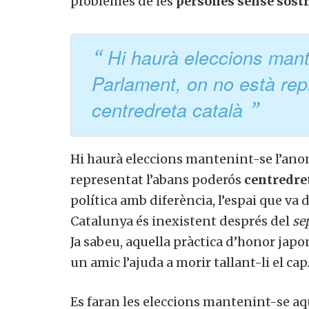
problemes de les
persones sense sostr
Hi haurà eleccions mant
Parlament, on no està rep
centredreta català
Hi haurà eleccions mantenint-se l’ano
representat l’abans poderós
centredret
política amb diferència, l’espai que va d
Catalunya és inexistent després del
se
Ja sabeu, aquella pràctica d’honor japo
un amic l’ajuda a morir tallant-li el cap
Es faran les eleccions mantenint-se a