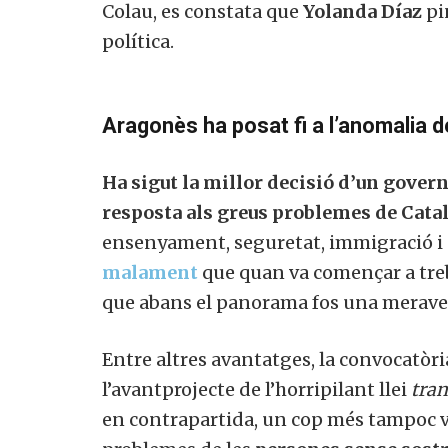
Colau, es constata que
Yolanda Díaz
pi
política.
Aragonès ha posat fi a l’anomalia 
Ha sigut la millor decisió d’un gover
resposta als greus problemes de Cata
ensenyament, seguretat, immigració i e
malament
que quan va començar a treb
que abans el panorama fos una meravel
Entre altres avantatges, la convocatòr
l’avantprojecte de l’horripilant llei
tran
en contrapartida, un cop més tampoc veu