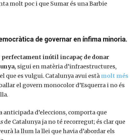
nta molt poc i que Sumar és una Barbie
democràtica de governar en ínfima minoria.
n perfectament inútil incapaç de donar
lunya,
sigui en matèria d’infraestructures,
l que es vulgui. Catalunya avui està
molt més
allar el govern monocolor d’Esquerra i no és
la.
ia anticipada d’eleccions, comporta que
s
de Catalunya ja no té recorregut; és clar que
rà la llum la llei que havia d’abordar els