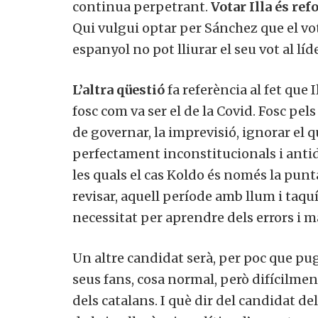
continua perpetrant.
Votar Illa és re
Qui vulgui optar per Sánchez que el voti
espanyol no pot lliurar el seu vot al líd
L’altra qüestió
fa referència al fet que I
fosc com va ser el de la Covid. Fosc pel
de governar, la imprevisió, ignorar el q
perfectament inconstitucionals i antid
les quals el cas Koldo és només la punta
revisar, aquell període amb llum i taq
necessitat per aprendre dels errors i ma
Un altre candidat serà, per poc que pu
seus fans, cosa normal, però difícilme
dels catalans. I què dir del candidat de