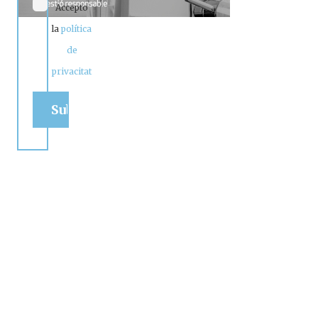
Accepto
la
política
de
privacitat