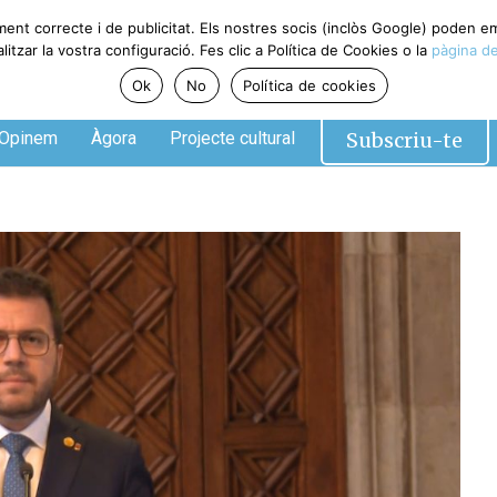
ment correcte i de publicitat. Els nostres socis (inclòs Google) poden 
tzar la vostra configuració. Fes clic a Política de Cookies o la
pàgina de
Ok
No
Política de cookies
Subscriu-te
Opinem
Àgora
Projecte cultural