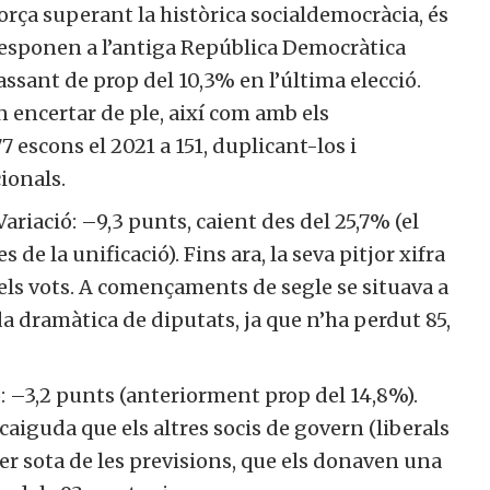
força superant la històrica socialdemocràcia, és
rresponen a l’antiga República Democràtica
assant de prop del 10,3% en l’última elecció.
encertar de ple, així com amb els
 escons el 2021 a 151, duplicant-los i
ionals.
ariació: –9,3 punts, caient des del 25,7% (el
s de la unificació). Fins ara, la seva pitjor xifra
dels vots. A començaments de segle se situava a
a dramàtica de diputats, ja que n’ha perdut 85,
ó: –3,2 punts (anteriorment prop del 14,8%).
caiguda que els altres socis de govern (liberals
er sota de les previsions, que els donaven una