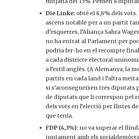
mitjana del 13%. Perden 8 diputat
Die Linke:
obté el 8,8% dels vots. 
ascens notable per a un partit ta
d’esquerres, l’Aliança Sahra Wag
no ha entrat al Parlament per poc,
podria fer-ho en el recompte final
a cada districte electoral uninom
a l’estil anglès. (A Alemanya, la m
partits en cada land i l’altra mei
si s’aconsegueixen tres diputats pe
de diputats que li correspon pel r
dels vots en l’elecció per llistes 
que tenia.
FDP (4,3%):
no va superar el llind
juntament amb els socialdemòcrat