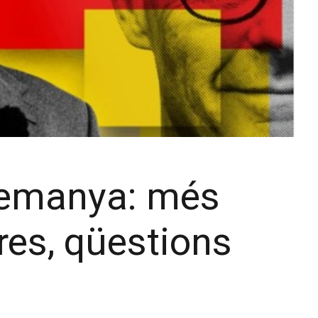
lemanya: més
fres, qüestions