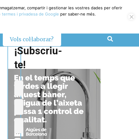
emmagatzemar, compartir i gestionar les vostres dades per oferir
 termes i privadesa de Google
per saber-ne més.
Vols col·laborar?
¡Subscriu-
te!