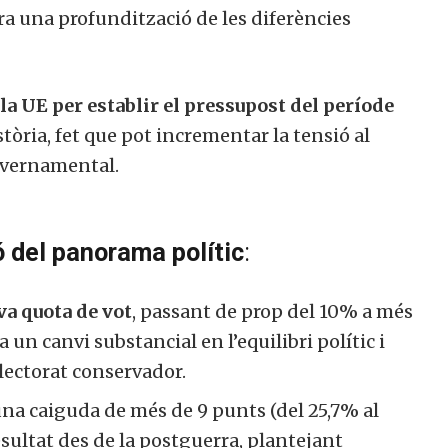
a una profundització de les diferències
 la UE per establir el pressupost del període
istòria, fet que pot incrementar la tensió al
governamental.
ó del panorama polític
:
va quota de vot
, passant de prop del 10% a més
un canvi substancial en l’equilibri polític i
electorat conservador.
a caiguda de més de 9 punts (del 25,7% al
esultat des de la postguerra, plantejant