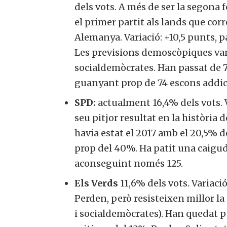
dels vots. A més de ser la segona 
el primer partit als lands que co
Alemanya. Variació: +10,5 punts, p
Les previsions demoscòpiques van 
socialdemòcrates. Han passat de 77
guanyant prop de 74 escons addic
SPD:
actualment 16,4% dels vots. V
seu pitjor resultat en la història de
havia estat el 2017 amb el 20,5% 
prop del 40%. Ha patit una caigud
aconseguint només 125.
Els Verds
11,6% dels vots. Variaci
Perden, però resisteixen millor la 
i socialdemòcrates). Han quedat p