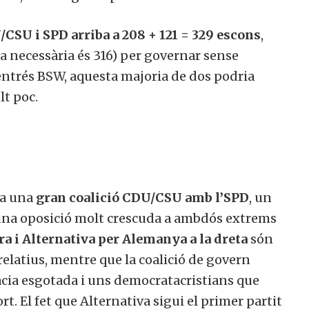
CSU i SPD arriba a 208 + 121 = 329 escons
,
la necessària és 316) per governar sense
 entrés BSW, aquesta majoria de dos podria
lt poc.
da una
gran coalició CDU/CSU amb l’SPD
, un
t una oposició molt crescuda a ambdós extrems
ra i Alternativa per Alemanya a la dreta
són
relatius, mentre que la coalició de govern
cia esgotada i uns democratacristians que
t. El fet que Alternativa sigui el primer partit