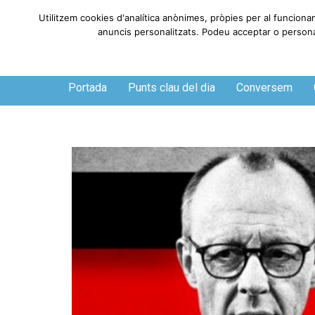
Utilitzem cookies d'analítica anònimes, pròpies per al funciona
anuncis personalitzats. Podeu acceptar o personali
Divendres, 7 de agosto de 2026
Portada
Punts clau del dia
Conversem