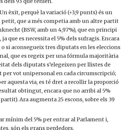
s dels 93 que tenien.
Un èxit, perquè la variació (+3,9 punts) és un
n petit, que a més competia amb un altre partit
enknecht (BSW, amb un 4,97%), que en principi
 ja que es necessita el 5% dels sufragis. Encara
 o si aconsegueix tres diputats en les eleccions
inal, que es regeix per una fórmula majoritària
eitat dels diputats s’elegeixen per llistes de
tat per vot unipersonal en cada circumscripció;
r aquesta via, es té dret a recollir la proporció
esultat obtingut, encara que no arribi al 5%
de partit). Ara augmenta 25 escons, sobre els 39
ar mínim del 5% per entrar al Parlament i,
es, són els grans perdedors.