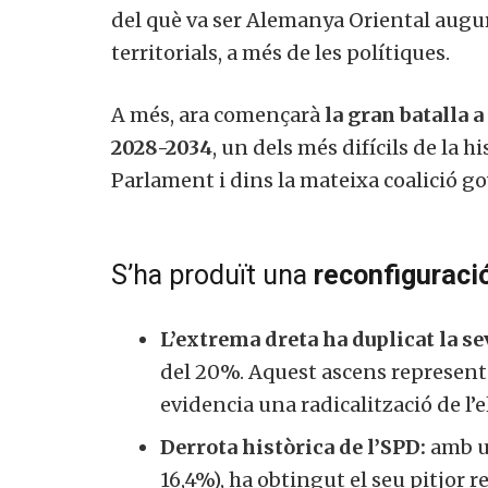
del què va ser Alemanya Oriental augur
territorials, a més de les polítiques.
A més, ara començarà
la gran batalla a
2028-2034
, un dels més difícils de la h
Parlament i dins la mateixa coalició 
S’ha produït una
reconfiguraci
L’extrema dreta ha duplicat la se
del 20%. Aquest ascens representa 
evidencia una radicalització de l’
Derrota històrica de l’SPD:
amb un
16,4%), ha obtingut el seu pitjor r