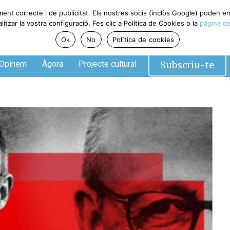
ment correcte i de publicitat. Els nostres socis (inclòs Google) poden 
tzar la vostra configuració. Fes clic a Política de Cookies o la
pàgina de
Ok
No
Política de cookies
Subscriu-te
Opinem
Àgora
Projecte cultural