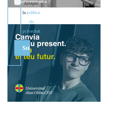
Accepto
la
política
de
privacitat