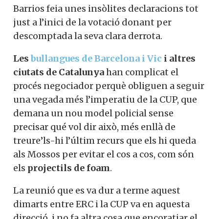
Barrios feia unes insòlites declaracions tot
just a l’inici de la votació donant per
descomptada la seva clara derrota.
Les
bullangues de Barcelona i Vic
i altres
ciutats de Catalunya
han complicat el
procés negociador perquè obliguen a seguir
una vegada més l’imperatiu de la CUP, que
demana un nou model policial sense
precisar qué vol dir això, més enllà de
treure’ls-hi l’últim recurs que els hi queda
als Mossos per evitar el cos a cos, com són
els
projectils de foam
.
La reunió que es va dur a terme aquest
dimarts entre ERC i la CUP va en aquesta
direcció, i no fa altra cosa que encoratjar el