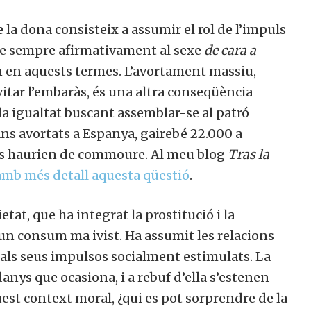
 la dona consisteix a assumir el rol de l’impuls
dre sempre afirmativament al sexe
de cara a
 en aquests termes. L’avortament massiu,
itar l’embaràs, és una altra conseqüència
la igualtat buscant assemblar-se al patró
ns avortats a Espanya, gairebé 22.000 a
ens haurien de commoure. Al meu blog
Tras la
amb més detall aquesta qüestió
.
tat, que ha integrat la prostitució i la
 un consum ma ivist. Ha assumit les relacions
als seus impulsos socialment estimulats. La
anys que ocasiona, i a rebuf d’ella s’estenen
uest context moral, ¿qui es pot sorprendre de la