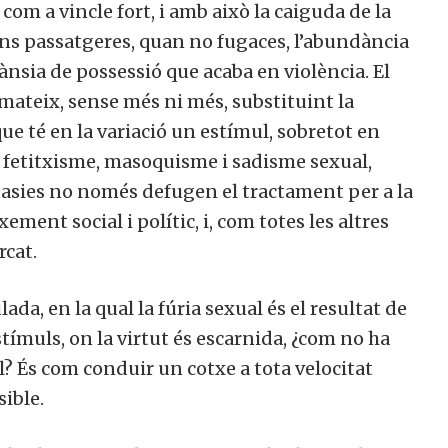
om a vincle fort, i amb això la caiguda de la
ions passatgeres, quan no fugaces, l’abundància
l’ànsia de possessió que acaba en violència. El
 mateix, sense més ni més, substituint la
que té en la variació un estímul, sobretot en
, fetitxisme, masoquisme i sadisme sexual,
tasies no només defugen el tractament per a la
ment social i polític, i, com totes les altres
rcat.
ada, en la qual la fúria sexual és el resultat de
ímuls, on la virtut és escarnida, ¿com no ha
l? És com conduir un cotxe a tota velocitat
sible.