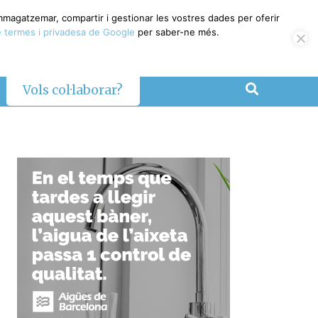
emmagatzemar, compartir i gestionar les vostres dades per oferir
 termes i privadesa de Google
per saber-ne més.
Vols col·laborar?