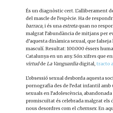
És un diagnòstic cert. L’alliberament de
del mascle de l’espècie. Ha de respon
barraca
, i és una
estreta
quan no respon
malgrat l’abundància de mitjans per ev
d’aquesta dinàmica sexual, que falseja 
masculí. Resultat: 100.000 éssers huma
Catalunya en un any. Són xifres que 
virtud
de
La Vanguardia
digital,
tracto 
L’obsessió sexual desborda aquesta socie
pornografia des de l’edat infantil amb
sexuals en l’adolescència, abandonada 
promiscuïtat és celebrada malgrat els d
nous desordres com el
chemsex
. En aq