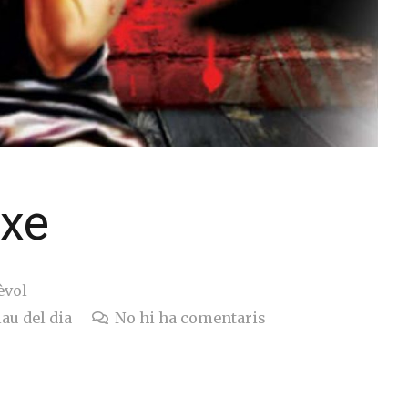
exe
èvol
lau del dia
No hi ha comentaris