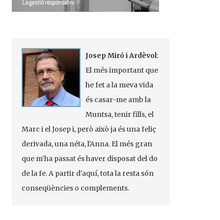
Josep Miró i Ardèvol
:
El més important que
he fet a la meva vida
és casar-me amb la
Muntsa, tenir fills, el
Marc i el Josep i, però això ja és una feliç
derivada, una néta, l'Anna. El més gran
que m'ha passat és haver disposat del do
de la fe. A partir d'aquí, tota la resta són
conseqüències o complements.