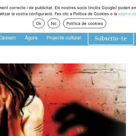
ment correcte i de publicitat. Els nostres socis (inclòs Google) poden 
tzar la vostra configuració. Fes clic a Política de Cookies o la
pàgina de
Ok
No
Política de cookies
Subscriu-te
Opinem
Àgora
Projecte cultural