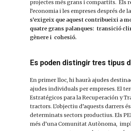
projectes més grans i compartits. Els r
l’economia i les empreses després de l
s’exigeix que aquest contribueixi a mo
quatre grans palanques: transició clim
gènere i cohesió.
Es poden distingir tres tipus d
En primer lloc, hi haurà ajudes destinad
ajudes individuals per empreses. El ter
Estratégicos para la Recuperación y Tr
tractors. L’objectiu d’aquests darrers és
determinats sectors productius. Els PER
més d’una Comunitat Autònoma, impliqu