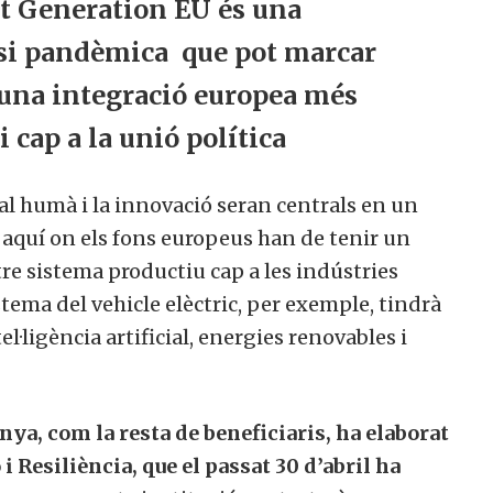
 Generation EU és una
membre actiu de la nostra comunitat.
isi pandèmica que pot marcar
 una integració europea més
i cap a la unió política
ull col·laborar
No, però vull re
ctivament
butlletí
tal humà i la innovació seran centrals en un
 aquí on els fons europeus han de tenir un
re sistema productiu cap a les indústries
stema del vehicle elèctric, per exemple, tindrà
·ligència artificial, energies renovables i
ya, com la resta de beneficiaris, ha elaborat
Resiliència, que el passat 30 d’abril ha