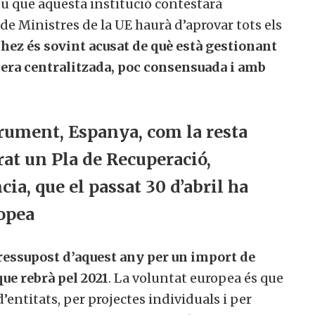
u que aquesta institució contestarà
e Ministres de la UE haurà d’aprovar tots els
ez és sovint acusat de què està gestionant
era centralitzada, poc consensuada i amb
rument, Espanya, com la resta
rat un Pla de Recuperació,
a, que el passat 30 d’abril ha
opea
ressupost d’aquest any per un import de
ue rebrà pel 2021
. La voluntat europea és que
entitats, per projectes individuals i per