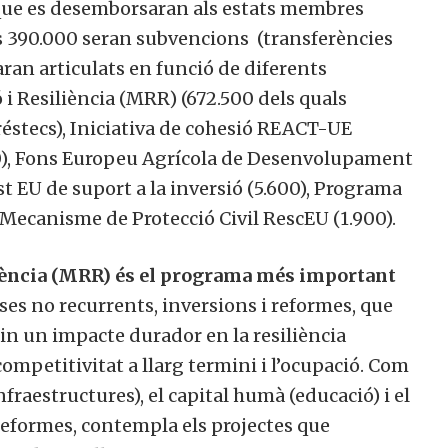
que es desemborsaran als estats membres
s 390.000 seran subvencions (transferències
aran articulats en funció de diferents
Resiliència (MRR) (672.500 dels quals
éstecs), Iniciativa de cohesió REACT-UE
00), Fons Europeu Agrícola de Desenvolupament
 EU de suport a la inversió (5.600), Programa
Mecanisme de Protecció Civil RescEU (1.900).
ència (MRR) és el programa més important
s no recurrents, inversions i reformes, que
n un impacte durador en la resiliència
competitivitat a llarg termini i l’ocupació. Com
fraestructures), el capital humà (educació) i el
reformes, contempla els projectes que