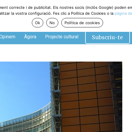
ent correcte i de publicitat. Els nostres socis (inclòs Google) poden em
zar la vostra configuració. Fes clic a Política de Cookies o la
pàgina de 
Ok
No
Política de cookies
Subscriu-te
pinem
Àgora
Projecte cultural