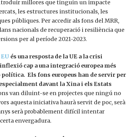
troduir millores que tinguin un impacte
ats, les estructures institucionals, les
ues públiques. Per accedir als fons del MRR,
ns nacionals de recuperació i resiliència que
sions per al període 2021-2023.
 EU
és una resposta de la UE a la crisi
flexió cap a una integració europea més
ó política. Els fons europeus han de servir per
specialment davant la Xina i els Estats
ons van diluint-se en projectes que ningú no
col·laborar a Converses a Cata
rs aquesta iniciativa haurà servit de poc, serà
ys serà probablement difícil intentar
certa envergadura.
Et convidem a participar i ser un