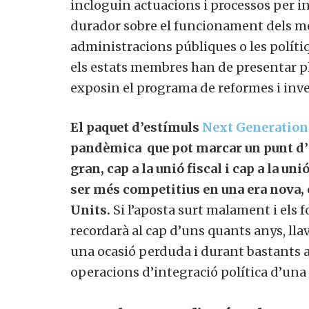
incloguin actuacions i processos per in
durador sobre el funcionament dels merc
administracions públiques o les polítiq
els estats membres han de presentar pla
exposin el programa de reformes i inver
El paquet d’estímuls
Next Generation
pandèmica que pot marcar un punt d’in
gran, cap a la unió fiscal i cap a la uni
ser més competitius en una era nova, e
Units.
Si l’aposta surt malament i els f
Vols 
recordarà al cap d’uns quants anys, llavo
una ocasió perduda i durant bastants an
operacions d’integració política d’una 