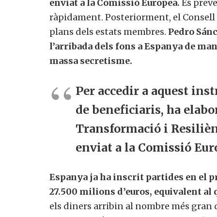
enviat a la Comissió Europea.
Es preve
ràpidament. Posteriorment, el Consell d
plans dels estats membres.
Pedro Sánch
l’arribada dels fons a Espanya de man
massa secretisme.
Per accedir a aquest inst
de beneficiaris, ha elabo
Transformació i Resiliènci
enviat a la Comissió Eur
Espanya ja ha inscrit partides en el p
27.500 milions d’euros, equivalent al q
els diners arribin al nombre més gran d’