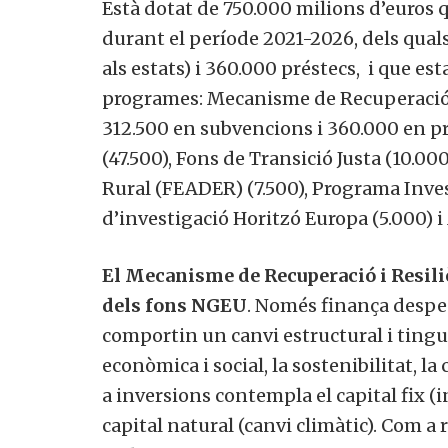
Està dotat de 750.000 milions d’euros 
durant el període 2021-2026, dels qual
als estats) i 360.000 préstecs, i que est
programes: Mecanisme de Recuperació i 
312.500 en subvencions i 360.000 en pr
(47.500), Fons de Transició Justa (10.0
Rural (FEADER) (7.500), Programa Invest
d’investigació Horitzó Europa (5.000) i 
El Mecanisme de Recuperació i Resili
dels fons NGEU
. Només finança despese
comportin un canvi estructural i tingui
econòmica i social, la sostenibilitat, la 
a inversions contempla el capital fix (in
capital natural (canvi climàtic). Com a 