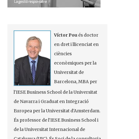
Víctor Pou
és doctor
en dret i llicenciat en
ciències
econòmiques per la
Universitat de
Barcelona,
MBA
per
l'
IESE
Business
School
de la Universitat
de Navarra i Graduat en Integració
Europea per la Universitat d'Amsterdam.
És professor de l'
IESE
Business
School
i
de la Universitat Internacional de
Catalunya (UIC). És Soci de la consultoria