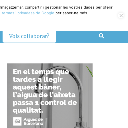
magatzemar, compartir i gestionar les vostres dades per oferir
termes i privadesa de Google
per saber-ne més.
Vols col·laborar?