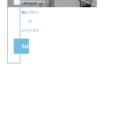
Accepto
la
política
de
privacitat