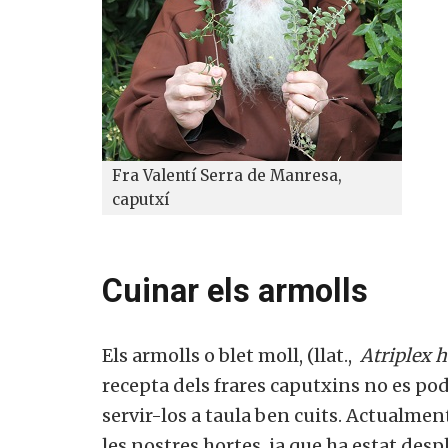
Fra Valentí Serra de Manresa,
caputxí
Cuinar els armolls
Els armolls o blet moll, (llat.,
Atriplex h
recepta dels frares caputxins no es p
servir-los a taula ben cuits. Actualme
les nostres hortes, ja que ha estat despl