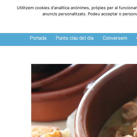
Utilitzem cookies d'analítica anònimes, pròpies per al funciona
anuncis personalitzats. Podeu acceptar o personali
Dijous, 6 de agosto de 2026
Portada
Punts clau del dia
Conversem