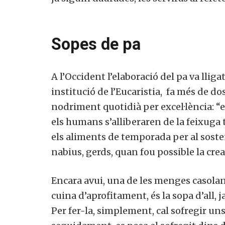
Sopes de pa
A l’Occident l’elaboració del pa va lli
institució de l’Eucaristia, fa més de do
nodriment quotidià per excel·lència: “el
els humans s’alliberaren de la feixuga t
els aliments de temporada per al sosten
nabius, gerds, quan fou possible la cre
Encara avui, una de les menges casolane
cuina d’aprofitament, és la sopa d’all, j
Per fer-la, simplement, cal sofregir uns