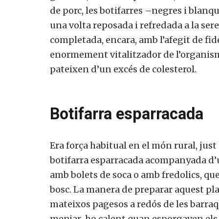
de porc, les botifarres –negres i blanq
una volta reposada i refredada a la ser
completada, encara, amb l’afegit de fid
enormement vitalitzador de l’organism
pateixen d’un excés de colesterol.
Botifarra esparracada
Era força habitual en el món rural, jus
botifarra esparracada acompanyada d’u
amb bolets de soca o amb fredolics, que
bosc. La manera de preparar aquest plat 
mateixos pagesos a redós de les barraque
menjar-ho calent quan esporgaven els ce