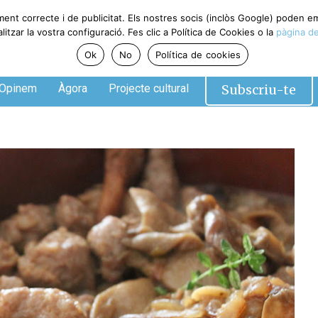
ment correcte i de publicitat. Els nostres socis (inclòs Google) poden 
tzar la vostra configuració. Fes clic a Política de Cookies o la
pàgina de
Ok
No
Política de cookies
Subscriu-te
Opinem
Àgora
Projecte cultural