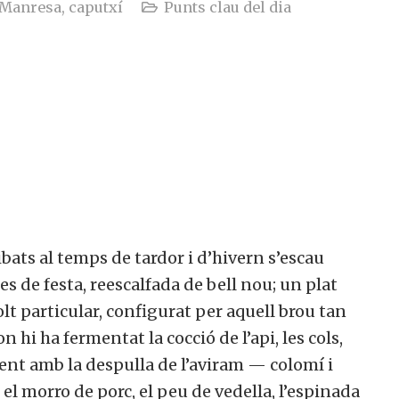
e Manresa, caputxí
Punts clau del dia
ribats al temps de tardor i d’hivern s’escau
es de festa, reescalfada de bell nou; un plat
t particular, configurat per aquell brou tan
n hi ha fermentat la cocció de l’api, les cols,
ament amb la despulla de l’aviram — colomí i
 i el morro de porc, el peu de vedella, l’espinada