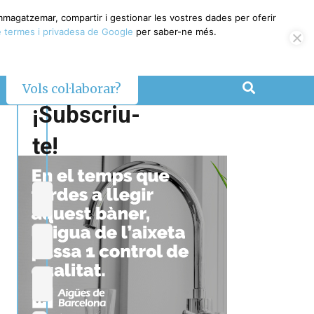
emmagatzemar, compartir i gestionar les vostres dades per oferir
 termes i privadesa de Google
per saber-ne més.
Vols col·laborar?
¡Subscriu-
te!