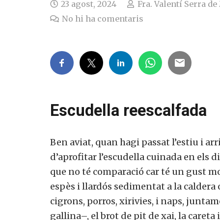
23 agost, 2024
Fra. Valentí Serra d
No hi ha comentaris
Escudella reescalfada
Ben aviat, quan hagi passat l’estiu i ar
d’aprofitar l’escudella cuinada en els di
que no té comparació car té un gust mol
espès i llardós sedimentat a la caldera o
cigrons, porros, xirivies, i naps, junt
gallina–, el brot de pit de xai, la careta