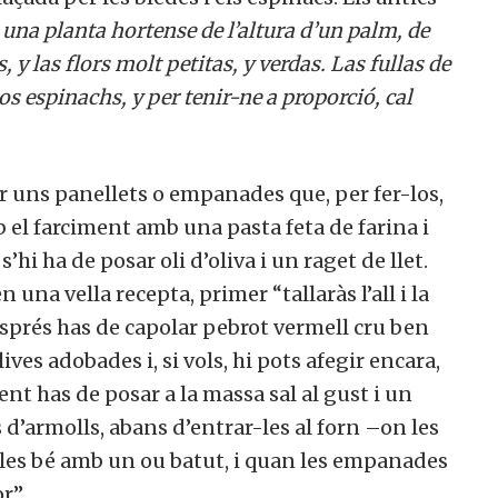
una planta hortense de l’altura d’un palm, de
, y las flors molt petitas, y verdas. Las fullas de
s espinachs, y per tenir-ne a proporció, cal
 uns panellets o empanades que, per fer-los,
mb el farciment amb una pasta feta de farina i
’hi ha de posar oli d’oliva i un raget de llet.
 una vella recepta, primer “tallaràs l’all i la
Després has de capolar pebrot vermell cru ben
ves adobades i, si vols, hi pots afegir encara,
t has de posar a la massa sal al gust i un
d’armolls, abans d’entrar-les al forn –on les
-les bé amb un ou batut, i quan les empanades
r”.