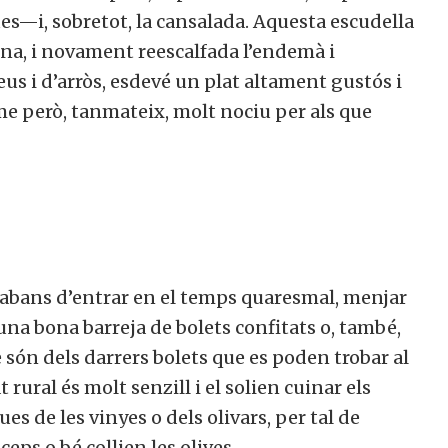
ues—i, sobretot, la cansalada. Aquesta escudella
ena, i novament reescalfada l’endemà i
eus i d’arròs, esdevé un plat altament gustós i
e però, tanmateix, molt nociu per als que
t abans d’entrar en el temps quaresmal, menjar
na bona barreja de bolets confitats o, també,
 són dels darrers bolets que es poden trobar al
rural és molt senzill i el solien cuinar els
s de les vinyes o dels olivars, per tal de
ps o bé collien les olives.