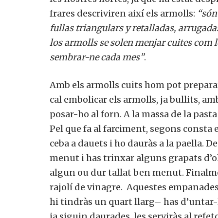
frares descriviren així els armolls:
“són 
fullas triangulars y retalladas, arrugadas
los armolls se solen menjar cuites com lo
sembrar-ne cada mes”
.
Amb els armolls cuits hom pot preparar
cal embolicar els armolls, ja bullits, a
posar-ho al forn. A la massa de la pasta s
Pel que fa al farciment, segons consta en
ceba a dauets i ho dauràs a la paella. 
menut i has trinxar alguns grapats d’oli
algun ou dur tallat ben menut. Finalmen
rajolí de vinagre. Aquestes empanades 
hi tindràs un quart llarg– has d’untar
ja siguin daurades, les serviràs al refeto