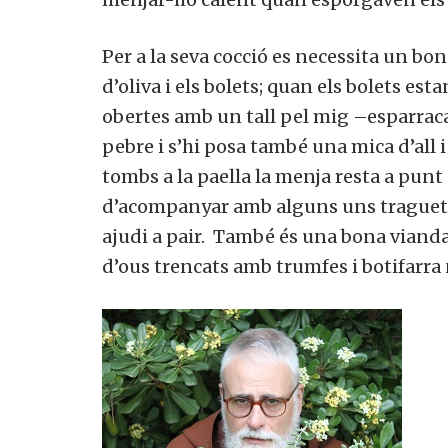
Per a la seva cocció es necessita un bon
d’oliva i els bolets; quan els bolets est
obertes amb un tall pel mig –esparracad
pebre i s’hi posa també una mica d’all i
tombs a la paella la menja resta a punt
d’acompanyar amb alguns uns traguets de
ajudi a pair. També és una bona vianda p
d’ous trencats amb trumfes i botifarra