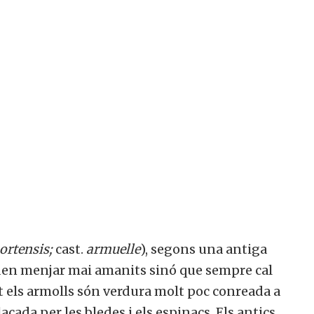
ortensis;
cast.
armuelle
), segons una antiga
oden menjar mai amanits sinó que sempre cal
nt els armolls són verdura molt poc conreada a
açada per les bledes i els espinacs. Els antics