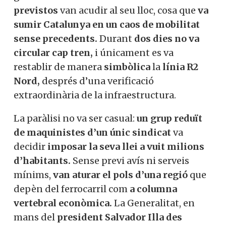
oficialment una vaga,
els maquinistes
es
van negar a treballar
al·legant manca de
garanties.
Només sis dels 140
treballadors previstos
van acudir al seu
lloc, cosa que
va sumir Catalunya en un
caos de mobilitat sense
precedents.
Durant
dos dies no va
circular cap tren,
i únicament es va
restablir de manera
simbòlica
la
línia R2
Nord,
després d’una verificació
extraordinària de la infraestructura.
La paràlisi no va ser casual:
un grup reduït
de maquinistes d’un únic sindicat
va
decidir
imposar la seva llei a vuit milions
d’habitants.
Sense previ avís ni serveis
mínims,
van aturar el pols d’una