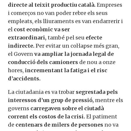
setmana— d’afectació directa.
Conseqüències econòmiques
i socials del col·lapse
Els dies sense trens han suposat un
cop
directe al teixit productiu
català.
Empreses i comerços no van poder
rebre els seus empleats, els lliuraments es
van endarrerir i el
cost econòmic va ser
extraordinari,
també pel seu
efecte
indirecte.
Per evitar un col·lapse més
gran, el Govern
va ampliar la jornada
legal de conducció dels camioners
de
nou a onze hores,
incrementant la fatiga