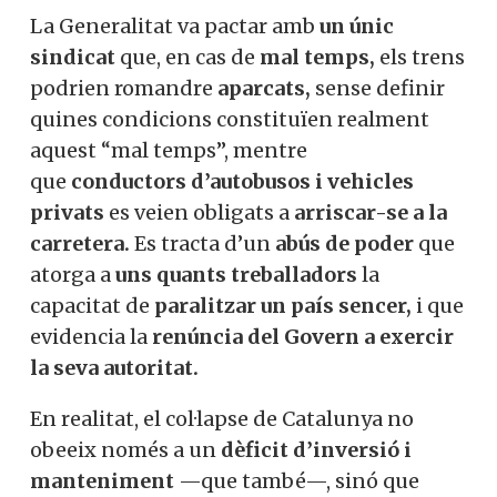
el
menyscapte amb grans elogis.
Va
canviar alguna cosa perquè res no
canviés.
Els usuaris van ser
enganyats
amb promeses buides,
mentre la
infraestructura va continuar
gestionada
de forma pèssima.
La Generalitat va pactar amb
un únic
sindicat
que, en cas de
mal temps,
els
trens podrien romandre
aparcats,
sense
definir quines condicions constituïen
realment aquest “mal temps”, mentre
que
conductors d’autobusos i vehicles
X
privats
es veien obligats a
arriscar-se a la
carretera.
Es tracta d’un
abús de
Vols col·laborar a
poder
que atorga a
uns quants