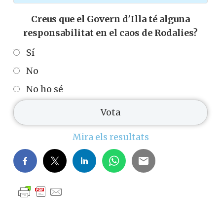
Quan cauen els trens i
es talla l'AP7 Catalunya
queda literalment
segrestada.
#Infraestructures #AP7
SHARE ON X
Creus que el Govern d'Illa té alguna
responsabilitat en el caos de Rodalies?
Sí
No