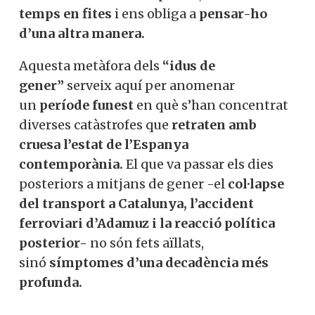
llatina
, tan aliena avui a la nostra
pressa,
divideix el temps en fites
i ens
obliga a
pensar-ho d’una altra manera.
Aquesta metàfora dels
“idus de
gener”
serveix aquí per anomenar
un
període funest
en què s’han
concentrat diverses catàstrofes
que
retraten amb cruesa l’estat de
l’Espanya contemporània.
El que va
passar els dies posteriors a mitjans de
gener -el
col·lapse del transport a
Catalunya, l’accident ferroviari
d’Adamuz i la reacció política
posterior-
no són fets aïllats,
sinó
símptomes d’una decadència més
profunda.