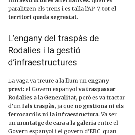
desplaçament en
una autèntica
odissea.
L’AP
-7,
ja saturada en condicions
normals,
va estar tancada diversos
dies
per risc d’enfonsament.
Catalunya
no té infraestructures alternatives:
quan
es paralitzen els trens i es talla l’AP-7,
tot
el territori queda segrestat.
L’engany del traspàs de
Rodalies i la gestió
d’infraestructures
La vaga va treure a la llum un
engany
previ:
el Govern espanyol
va traspassar