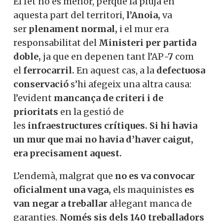
ferroviari
per garantir la seguretat de la
xarxa.
El fet no és menor, perquè la pluja en
aquesta part del territori,
l’Anoia,
va
ser
plenament normal,
i el mur era
responsabilitat del
Ministeri per partida
doble,
ja que en depenen tant l’AP
-7
com
el
ferrocarril.
En aquest cas, a
la
defectuosa conservació
s’hi afegeix
una altra causa: l’evident
mancança de
criteri i de prioritats
en la gestió de
les
infraestructures crítiques.
Si hi havia
un mur que mai no havia d’haver caigut,
era precisament aquest.
L’endemà, malgrat que
no es va convocar