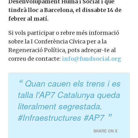
catàstrofes pel mig,
quina serà la llosa
que dipositin sobre nosaltres
si algun dia
passa
alguna cosa veritablement greu?
Si estàs interessat a construir respostes
viables, participa en
la I Conferència
Cívica per a la Regeneració Política
que
organitza Converses a Catalunya
juntament amb la Fundació pel
Desenvolupament Humà i Social i que
tindrà lloc a Barcelona, el dissabte 14 de
febrer al matí.
Si vols participar o rebre més informació
sobre la I Conferència Cívica per a la
Regeneració Política, pots adreçar-te al
correu de contacte:
info@fundsocial.org