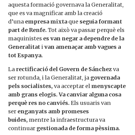
Rodalies a la Generalitat,
però es va
tractar d’un
fals traspàs,
ja que
no
gestiona ni els ferrocarrils ni la
infraestructura.
Va ser un
muntatge de
cara a la galeria
entre el Govern espanyol
i el govern d’ERC,
quan aquesta formació
governava la Generalitat, que es va
magnificar amb la creació d’una
empresa
mixta
que
seguia formant part de
Renfe.
Tot això va passar perquè els
maquinistes
es van negar a dependre de
la Generalitat
i
van amenaçar amb
vagues a tot Espanya.
La
rectificació del Govern de Sánchez
va
ser rotunda, i la Generalitat, ja
governada
pels socialistes,
va acceptar