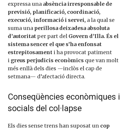
treballadors
la capacitat de
paralitzar un
Converses a Catalunya?
país sencer,
i que evidencia la
renúncia
del Govern a exercir la seva autoritat.
En realitat, el col·lapse de Catalunya no
Et convidem a participar i
obeeix només a un
dèficit d’inversió i
ser un
manteniment
—que també—, sinó que
membre actiu de la nostra
expressa una
absència irresponsable de
previsió, planificació, coordinació,
comunitat.
execució, informació i servei,
a la qual se
suma una
perillosa deixadesa absoluta
d’autoritat
per part del
Govern d’Illa.
És
Si, vull col·laborar activament
el sistema sencer el que s’ha enfonsat
estrepitosament
i ha provocat patiment
i
greus perjudicis econòmics
que van
No, però vull rebre el butlletí
molt més enllà dels dies —inclòs el cap de