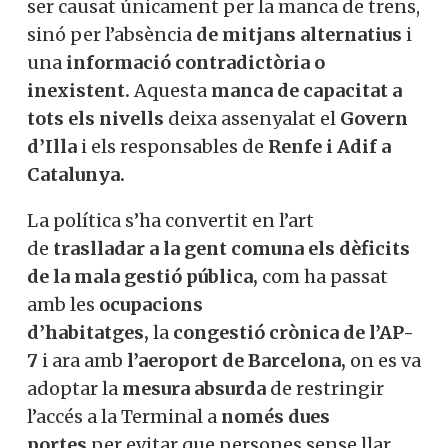
i el risc d’accidents.
La ciutadania es va trobar
segrestada pels
interessos d’un grup de pressió,
mentre
els governs
carregaven sobre el ciutadà
corrent els costos de la crisi.
El patiment
de
centenars de milers de persones
no va
ser causat únicament per la manca de
trens, sinó per l’absència
de mitjans
alternatius
i una
informació
contradictòria o
inexistent.
Aquesta
manca de capacitat a
tots els nivells
deixa assenyalat
el
Govern d’Illa
i els responsables
de
Renfe i Adif a Catalunya.
La política s’ha convertit en l’art