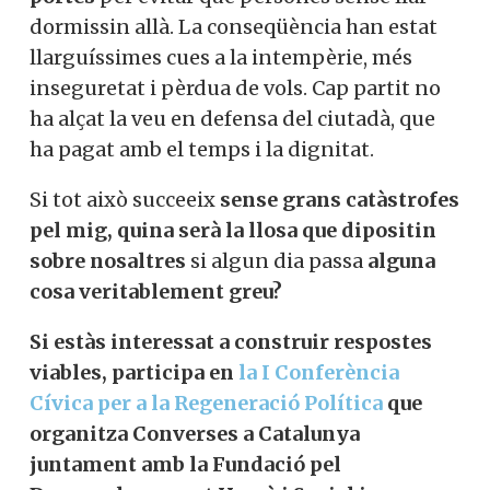
de
traslladar a la gent comuna els
dèficits de la mala gestió pública,
com ha
passat amb les
ocupacions
d’habitatges,
la
congestió crònica de
l’AP-7
i ara amb
l’aeroport
de Barcelona,
​​
on es va adoptar la
mesura absurda
de
restringir l’accés a la Terminal a
només
dues portes
per evitar que persones sense
llar dormissin allà. La conseqüència han
estat llarguíssimes cues a la intempèrie,
més inseguretat i pèrdua de vols. Cap
partit no ha alçat la veu en defensa del
ciutadà, que ha pagat amb el temps i la
dignitat.
Si tot això succeeix
sense grans