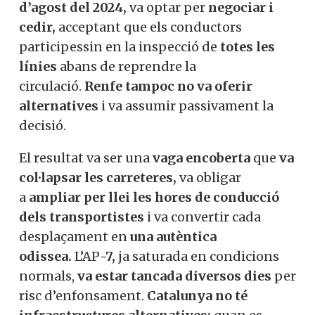
regió
que depèn del ferrocarril com
a
columna vertebral econòmica.
La
Generalitat, en mans del
president
Salvador Illa des d’agost del 2024,
va
optar per
negociar i cedir,
acceptant que
els conductors participessin en la
inspecció de
totes les línies
abans de
reprendre la circulació.
Renfe tampoc no
va oferir alternatives
i va assumir
passivament la decisió.
El resultat va ser una
vaga
encoberta
que
va col·lapsar les
carreteres,
va obligar a
ampliar per llei
les hores de conducció dels
transportistes
i va convertir cada