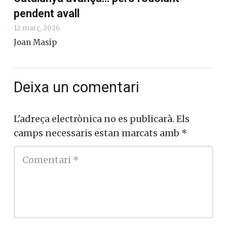
18 març, 2026
Joan Masip
Catalunya avança… però rodolant
pendent avall
12 març, 2026
Joan Masip