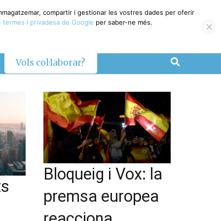
emmagatzemar, compartir i gestionar les vostres dades per oferir
 termes i privadesa de Google
per saber-ne més.
Vols col·laborar?
Bloqueig i Vox: la
ts
premsa europea
reacciona