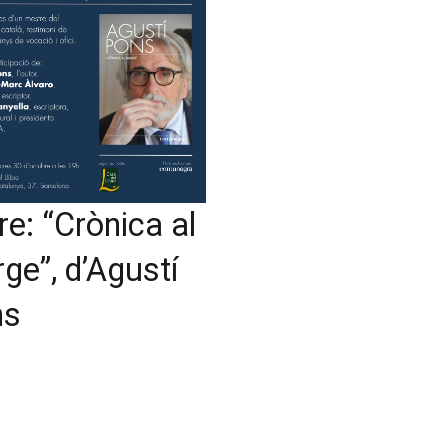
bre: “Crònica al
ge”, d’Agustí
ns