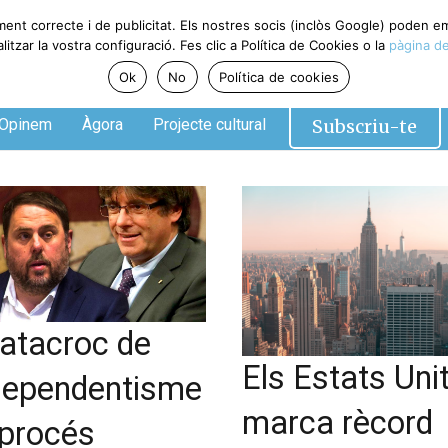
ment correcte i de publicitat. Els nostres socis (inclòs Google) poden 
tzar la vostra configuració. Fes clic a Política de Cookies o la
pàgina de
Ok
No
Política de cookies
Subscriu-te
Opinem
Àgora
Projecte cultural
catacroc de
Els Estats Uni
ndependentisme
marca rècord
 procés