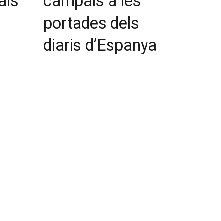
als
campals a les
portades dels
diaris d’Espanya