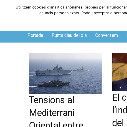
Utilitzem cookies d'analítica anònimes, pròpies per al funciona
anuncis personalitzats. Podeu acceptar o personali
Dijous, 6 de agosto de 2026
Portada
Punts clau del dia
Conversem
El 
Tensions al
l’i
Mediterrani
del
Oriental entre