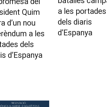
batalles camp
promesa del
a les portades
sident Quim
dels diaris
ra d’un nou
d’Espanya
erèndum a les
tades dels
ris d’Espanya