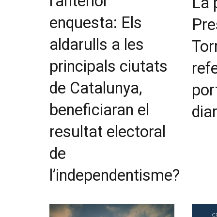
l’anterior
La 
enquesta: Els
Pre
aldarulls a les
Tor
principals ciutats
ref
de Catalunya,
por
beneficiaran el
dia
resultat electoral
de
l’independentisme?