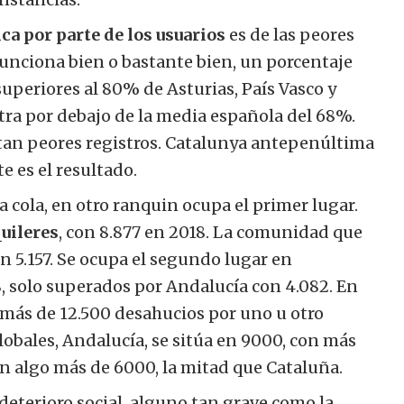
ca por parte de los usuarios
es de las peores
unciona bien o bastante bien, un porcentaje
superiores al 80% de Asturias, País Vasco y
tra por debajo de la media española del 68%.
tan peores registros. Catalunya antepenúltima
e es el resultado.
 la cola, en otro ranquin ocupa el primer lugar.
quileres
, con 8.877 en 2018. La comunidad que
n 5.157. Se ocupa el segundo lugar en
8, solo superados por Andalucía con 4.082. En
 más de 12.500 desahucios por uno u otro
lobales, Andalucía, se sitúa en 9000, con más
on algo más de 6000, la mitad que Cataluña.
deterioro social, alguno tan grave como la