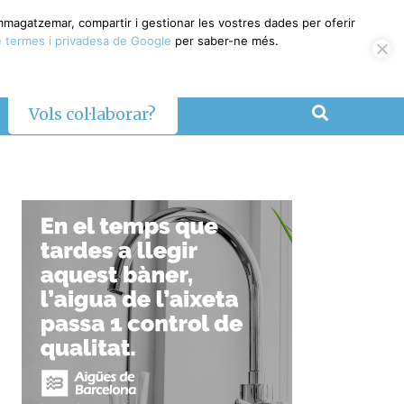
emmagatzemar, compartir i gestionar les vostres dades per oferir
 termes i privadesa de Google
per saber-ne més.
Vols col·laborar?