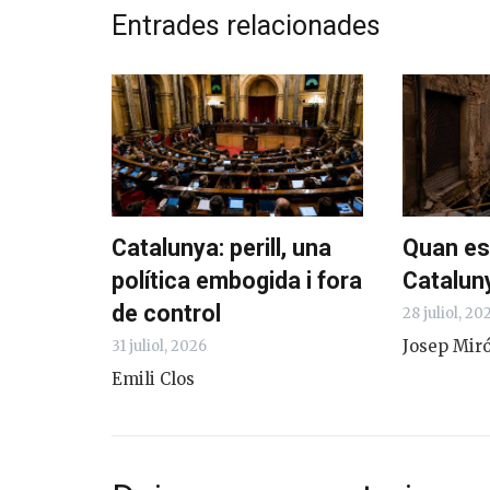
Entrades relacionades
Catalunya: perill, una
Quan es
política embogida i fora
Catalun
de control
28 juliol, 20
Josep Miró
31 juliol, 2026
Emili Clos