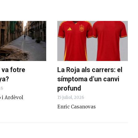
 va fotre
La Roja als carrers: el
ya?
símptoma d’un canvi
profund
26
 i Ardèvol
15 juliol, 2026
Enric Casanovas