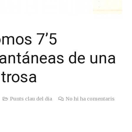
omos 7’5
tantáneas de una
strosa
Punts clau del dia
No hi ha comentaris