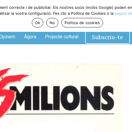
ment correcte i de publicitat. Els nostres socis (inclòs Google) poden 
tzar la vostra configuració. Fes clic a Política de Cookies o la
pàgina de
Ok
No
Política de cookies
Subscriu-te
Opinem
Àgora
Projecte cultural