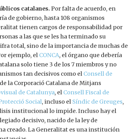
úblicos catalanes.
Por falta de acuerdo, en
ría de gobierno, hasta 108 organismos
ralitat tienen cargos de responsabilidad por
ersonas a las que se les ha terminado su
cifra total, sino de la importancia de muchas de
Por ejemplo, el
CONCA
, el órgano que debería
 catalana solo tiene 3 de los 7 miembros y no
anismos tan decisivos como el
Consell de
l de la Corporació Catalana de Mitjans
ovisual de Catalunya
, el
Consell Fiscal de
rotecció Social
, incluso el
Síndic de Greuges
,
isis institucional lo impide. Incluso hay el
giado decisivo, nacido de la ley de
ha creado. La Generalitat es una institución
nstancias.