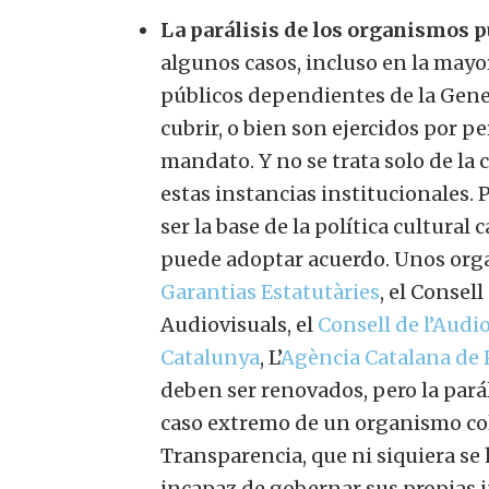
La parálisis de los organismos p
algunos casos, incluso en la mayo
públicos dependientes de la Gene
cubrir, o bien son ejercidos por p
mandato. Y no se trata solo de la 
estas instancias institucionales. 
ser la base de la política cultural
puede adoptar acuerdo. Unos org
Garantias Estatutàries
, el Consel
Audiovisuals, el
Consell de l’Audi
Catalunya
, L’
Agència Catalana de P
deben ser renovados, pero la parál
caso extremo de un organismo cole
Transparencia, que ni siquiera se 
incapaz de gobernar sus propias i