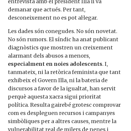
entrevista amb el president Illa li va
demanar que actués. Per tant,
desconeixement no es pot al·legar.
Les dades són conegudes. No són novetat.
No són rumors. El síndic ha anat publicant
diagnòstics que mostren un creixement
alarmant dels abusos a menors,
especialment en noies adolescents
. I,
tanmateix, ni la retòrica feminista que tant
exhibeix el Govern Illa, ni la bateria de
discursos a favor de la igualtat, han servit
perquè aquesta xacra sigui prioritat
política. Resulta gairebé grotesc comprovar
com es despleguen recursos i campanyes
simbòliques per a altres causes, mentre la
vulnerabilitat real de milers de nenes i