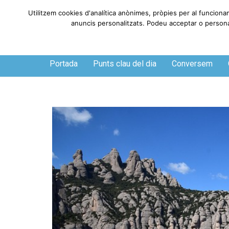
Utilitzem cookies d'analítica anònimes, pròpies per al funciona
anuncis personalitzats. Podeu acceptar o personali
Dijous, 6 de agosto de 2026
Portada
Punts clau del dia
Conversem