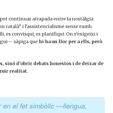
 pot continuar atrapada entre la nostàlgia
on català” i l’assistencialisme sense rumb.
, es convisqui, es planifiqui. On s’exigeixi i
ingui— sàpiga que
hi ha un lloc per a ells, però
s, sinó d’obrir debats honestos i de deixar de
uir realitat.
r en el fet simbòlic —llengua,