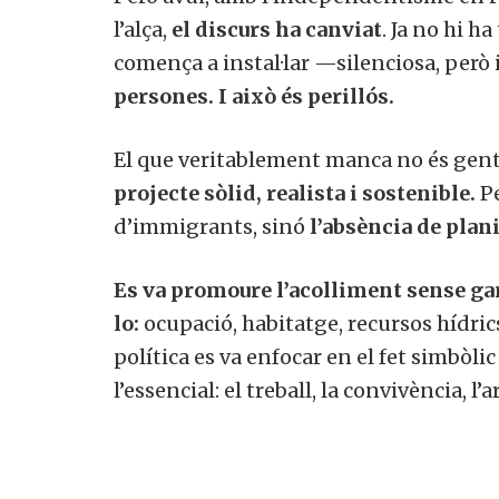
l’alça,
el discurs ha canviat
. Ja no hi ha
comença a instal·lar —silenciosa, pe
persones. I això és perillós.
El que veritablement manca no és gent,
projecte sòlid, realista i sostenible.
Pe
d’immigrants, sinó
l’absència de plan
Es va promoure l’acolliment sense ga
lo:
ocupació, habitatge, recursos hídrics
política es va enfocar en el fet simbòl
l’essencial: el treball, la convivència, 