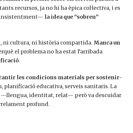
 tants recursos, ja no hi ha èpica col·lectiva, i es
rò insistentment—
la idea que “sobren”
 ni cultura, ni història compartida.
Manca un
rquè el problema no ha estat l’arribada
ificació
.
rantir les condicions materials per sostenir-
, planificació educativa, serveis sanitaris. La
ic —llengua, identitat, relat— però va descuidar
l’arrelament profund.