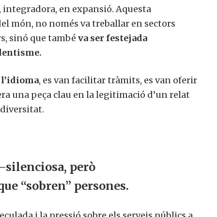
a, integradora, en expansió. Aquesta
el món, no només va treballar en sectors
ers, sinó que també
va ser festejada
ndentisme.
 l’idioma
, es van facilitar tràmits, es van oferir
era una peça clau en la legitimació d’un relat
diversitat.
—silenciosa, però
que “sobren” persones.
ulada i la pressió sobre els serveis públics a