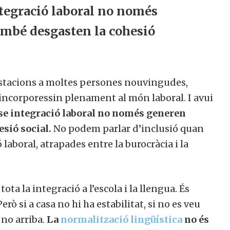
ntegració laboral no només
mbé desgasten la cohesió
restacions a moltes persones nouvingudes,
incorporessin plenament al món laboral. I avui
se integració laboral no només generen
sió social.
No podem parlar d’inclusió quan
laboral, atrapades entre la burocràcia i la
 la integració a l’escola i la llengua. És
. Però si a casa no hi ha estabilitat, si no es veu
 no arriba.
La
normalització lingüística
no és