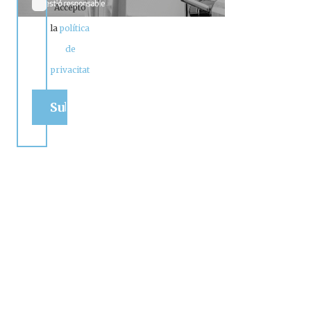
Accepto
la
política
de
privacitat