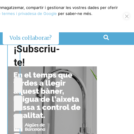
emmagatzemar, compartir i gestionar les vostres dades per oferir
 termes i privadesa de Google
per saber-ne més.
Vols col·laborar?
¡Subscriu-
te!