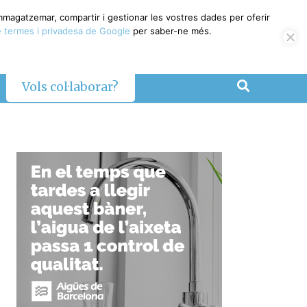
emmagatzemar, compartir i gestionar les vostres dades per oferir
 termes i privadesa de Google
per saber-ne més.
Vols col·laborar?