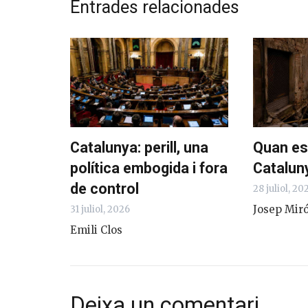
Entrades relacionades
Catalunya: perill, una
Quan es
política embogida i fora
Catalun
de control
28 juliol, 20
Josep Miró
31 juliol, 2026
Emili Clos
Deixa un comentari