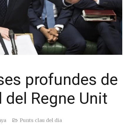
uses profundes de
al del Regne Unit
nya
Punts clau del dia