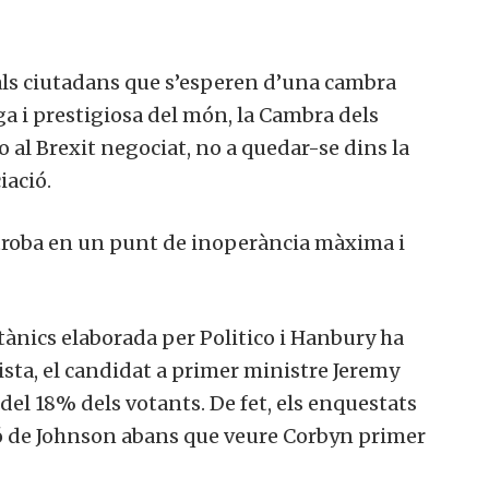
als ciutadans que s’esperen d’una cambra
iga i prestigiosa del món, la Cambra dels
al Brexit negociat, no a quedar-se dins la
iació.
troba en un punt de inoperància màxima i
itànics elaborada per Politico i Hanbury ha
rista, el candidat a primer ministre Jeremy
del 18% dels votants. De fet, els enquestats
ó de Johnson abans que veure Corbyn primer