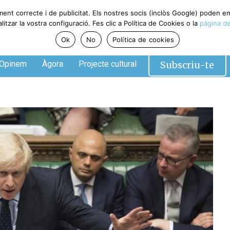
ment correcte i de publicitat. Els nostres socis (inclòs Google) poden 
tzar la vostra configuració. Fes clic a Política de Cookies o la
pàgina de
Ok
No
Política de cookies
Subscriu-te
Opinem
Àgora
Projecte cultural