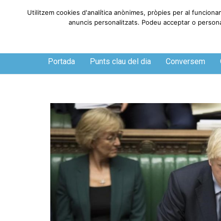
Utilitzem cookies d'analítica anònimes, pròpies per al funciona
anuncis personalitzats. Podeu acceptar o personali
Diumenge, 9 de agosto de 2026
Portada
Punts clau del dia
Conversem