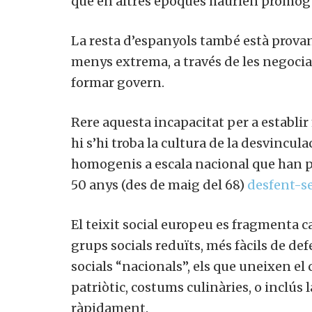
que en altres èpoques haurien promog
La resta d’espanyols també està provant
menys extrema, a través de les negocia
formar govern.
Rere aquesta incapacitat per a establir
hi s’hi troba la cultura de la desvinculac
homogenis a escala nacional que han p
50 anys (des de maig del 68)
desfent-s
El teixit social europeu es fragmenta c
grups socials reduïts, més fàcils de de
socials “nacionals”, els que uneixen el 
patriòtic, costums culinàries, o inclús
ràpidament.