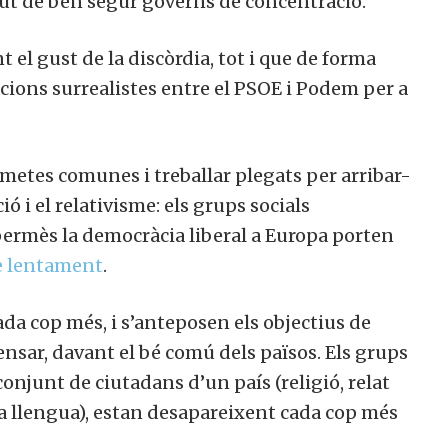
ut de ben segur governs de concentració.
 el gust de la discòrdia, tot i que de forma
cions surrealistes entre el PSOE i Podem per a
 metes comunes i treballar plegats per arribar-
ió i el relativisme: els grups socials
ermès la democràcia liberal a Europa porten
e lentament
.
ada cop més, i s’anteposen els objectius de
fensar, davant el bé comú dels països. Els grups
conjunt de ciutadans d’un país (religió, relat
 la llengua), estan desapareixent cada cop més