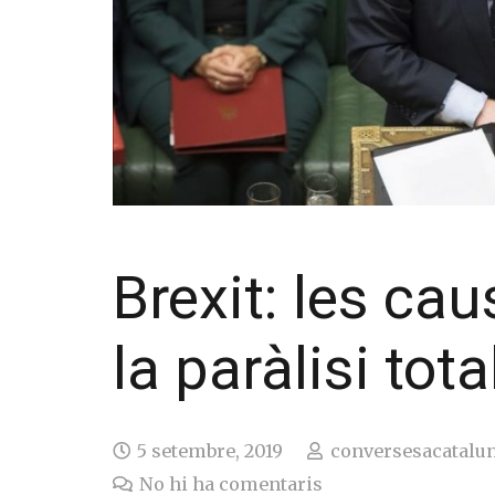
Brexit: les ca
la paràlisi tot
5 setembre, 2019
conversesacatalu
No hi ha comentaris