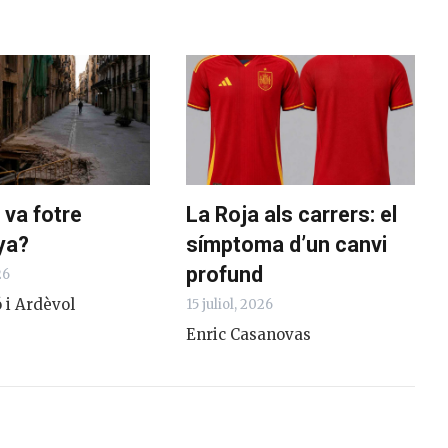
 va fotre
La Roja als carrers: el
ya?
símptoma d’un canvi
profund
26
 i Ardèvol
15 juliol, 2026
Enric Casanovas