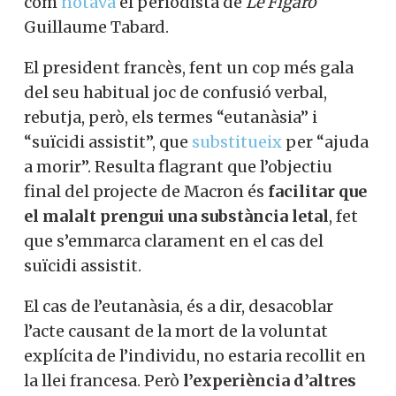
com
notava
el periodista de
Le Figaro
Guillaume Tabard.
El president francès, fent un cop més gala
del seu habitual joc de confusió verbal,
rebutja, però, els termes “eutanàsia” i
“suïcidi assistit”, que
substitueix
per “ajuda
a morir”. Resulta flagrant que l’objectiu
final del projecte de Macron és
facilitar que
el malalt prengui una substància letal
, fet
que s’emmarca clarament en el cas del
suïcidi assistit.
El cas de l’eutanàsia, és a dir, desacoblar
l’acte causant de la mort de la voluntat
explícita de l’individu, no estaria recollit en
la llei francesa. Però
l’experiència d’altres