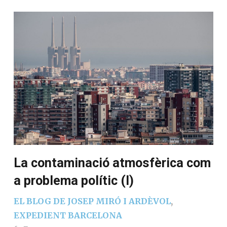
La contaminació atmosfèrica com
a problema polític (I)
EL BLOG DE JOSEP MIRÓ I ARDÈVOL
,
EXPEDIENT BARCELONA